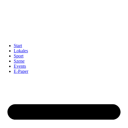
Start
Lokales
Sport
Szene
Events
E-Paper