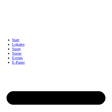
Start
Lokales
Sport
Szene
Events
E-Paper