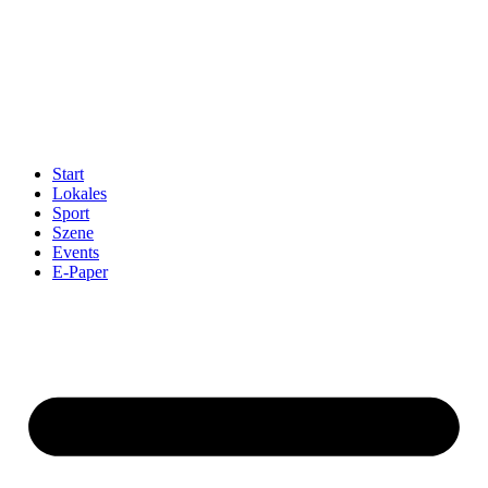
Start
Lokales
Sport
Szene
Events
E-Paper