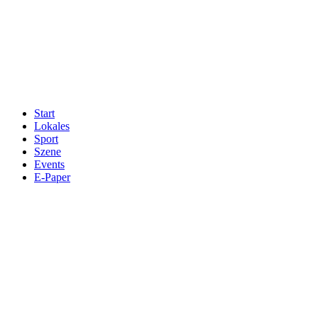
Start
Lokales
Sport
Szene
Events
E-Paper