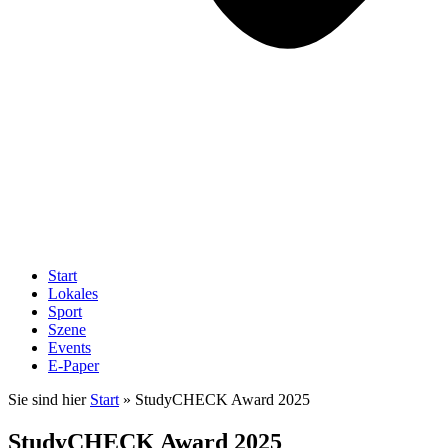
Start
Lokales
Sport
Szene
Events
E-Paper
Sie sind hier
Start
»
StudyCHECK Award 2025
StudyCHECK Award 2025