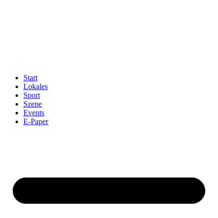
Start
Lokales
Sport
Szene
Events
E-Paper