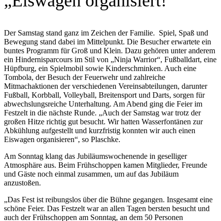
„Eiswagen organisiert!“
Der Samstag stand ganz im Zeichen der Familie. Spiel, Spaß und
Bewegung stand dabei im Mittelpunkt. Die Besucher erwartete ein
buntes Programm für Groß und Klein. Dazu gehören unter anderem
ein Hindernisparcours im Stil von „Ninja Warrior“, Fußballdart, eine
Hüpfburg, ein Spielmobil sowie Kinderschminken. Auch eine
Tombola, der Besuch der Feuerwehr und zahlreiche
Mitmachaktionen der verschiedenen Vereinsabteilungen, darunter
Fußball, Korbball, Volleyball, Breitensport und Darts, sorgen für
abwechslungsreiche Unterhaltung. Am Abend ging die Feier im
Festzelt in die nächste Runde. „Auch der Samstag war trotz der
großen Hitze richtig gut besucht. Wir hatten Wasserfontänen zur
Abkühlung aufgestellt und kurzfristig konnten wir auch einen
Eiswagen organisieren“, so Plaschke.
Am Sonntag klang das Jubiläumswochenende in geselliger
Atmosphäre aus. Beim Frühschoppen kamen Mitglieder, Freunde
und Gäste noch einmal zusammen, um auf das Jubiläum
anzustoßen.
„Das Fest ist reibungslos über die Bühne gegangen. Insgesamt eine
schöne Feier. Das Festzelt war an allen Tagen bersten besucht und
auch der Frühschoppen am Sonntag, an dem 50 Personen