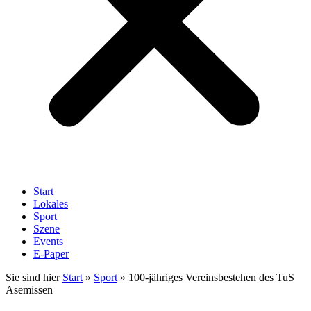
Start
Lokales
Sport
Szene
Events
E-Paper
Sie sind hier
Start
»
Sport
»
100-jähriges Vereinsbestehen des TuS
Asemissen