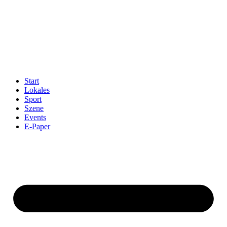
Start
Lokales
Sport
Szene
Events
E-Paper