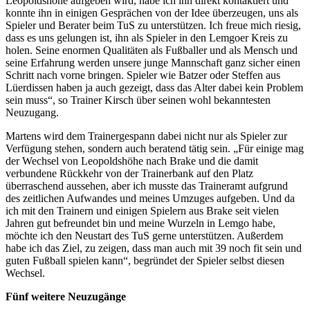
Leopoldshöhe aufgeben wird, habe ich ihn direkt kontaktiert und
konnte ihn in einigen Gesprächen von der Idee überzeugen, uns als
Spieler und Berater beim TuS zu unterstützen. Ich freue mich riesig,
dass es uns gelungen ist, ihn als Spieler in den Lemgoer Kreis zu
holen. Seine enormen Qualitäten als Fußballer und als Mensch und
seine Erfahrung werden unsere junge Mannschaft ganz sicher einen
Schritt nach vorne bringen. Spieler wie Batzer oder Steffen aus
Lüerdissen haben ja auch gezeigt, dass das Alter dabei kein Problem
sein muss“, so Trainer Kirsch über seinen wohl bekanntesten
Neuzugang.
Martens wird dem Trainergespann dabei nicht nur als Spieler zur
Verfügung stehen, sondern auch beratend tätig sein. „Für einige mag
der Wechsel von Leopoldshöhe nach Brake und die damit
verbundene Rückkehr von der Trainerbank auf den Platz
überraschend aussehen, aber ich musste das Traineramt aufgrund
des zeitlichen Aufwandes und meines Umzuges aufgeben. Und da
ich mit den Trainern und einigen Spielern aus Brake seit vielen
Jahren gut befreundet bin und meine Wurzeln in Lemgo habe,
möchte ich den Neustart des TuS gerne unterstützen. Außerdem
habe ich das Ziel, zu zeigen, dass man auch mit 39 noch fit sein und
guten Fußball spielen kann“, begründet der Spieler selbst diesen
Wechsel.
Fünf weitere Neuzugänge