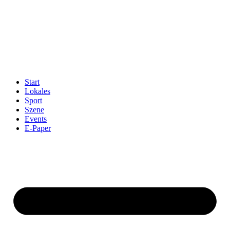
Start
Lokales
Sport
Szene
Events
E-Paper