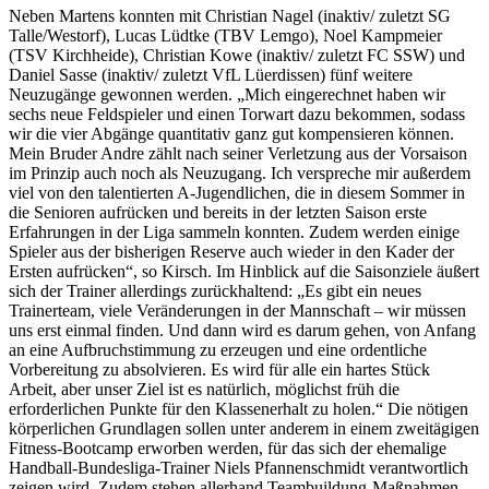
Neben Martens konnten mit Christian Nagel (inaktiv/ zuletzt SG
Talle/Westorf), Lucas Lüdtke (TBV Lemgo), Noel Kampmeier
(TSV Kirchheide), Christian Kowe (inaktiv/ zuletzt FC SSW) und
Daniel Sasse (inaktiv/ zuletzt VfL Lüerdissen) fünf weitere
Neuzugänge gewonnen werden. „Mich eingerechnet haben wir
sechs neue Feldspieler und einen Torwart dazu bekommen, sodass
wir die vier Abgänge quantitativ ganz gut kompensieren können.
Mein Bruder Andre zählt nach seiner Verletzung aus der Vorsaison
im Prinzip auch noch als Neuzugang. Ich verspreche mir außerdem
viel von den talentierten A-Jugendlichen, die in diesem Sommer in
die Senioren aufrücken und bereits in der letzten Saison erste
Erfahrungen in der Liga sammeln konnten. Zudem werden einige
Spieler aus der bisherigen Reserve auch wieder in den Kader der
Ersten aufrücken“, so Kirsch. Im Hinblick auf die Saisonziele äußert
sich der Trainer allerdings zurückhaltend: „Es gibt ein neues
Trainerteam, viele Veränderungen in der Mannschaft – wir müssen
uns erst einmal finden. Und dann wird es darum gehen, von Anfang
an eine Aufbruchstimmung zu erzeugen und eine ordentliche
Vorbereitung zu absolvieren. Es wird für alle ein hartes Stück
Arbeit, aber unser Ziel ist es natürlich, möglichst früh die
erforderlichen Punkte für den Klassenerhalt zu holen.“ Die nötigen
körperlichen Grundlagen sollen unter anderem in einem zweitägigen
Fitness-Bootcamp erworben werden, für das sich der ehemalige
Handball-Bundesliga-Trainer Niels Pfannenschmidt verantwortlich
zeigen wird. Zudem stehen allerhand Teambuildung-Maßnahmen