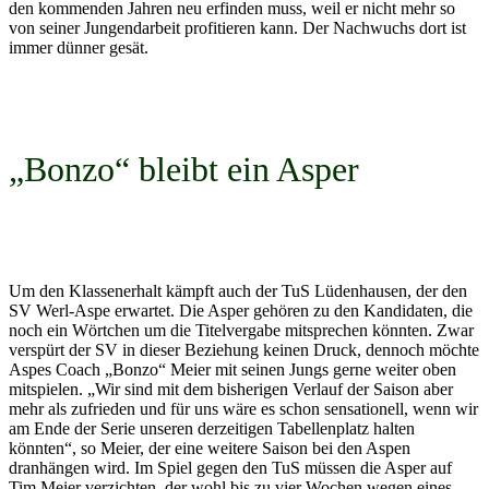
den kommenden Jahren neu erfinden muss, weil er nicht mehr so
von seiner Jungendarbeit profitieren kann. Der Nachwuchs dort ist
immer dünner gesät.
„Bonzo“ bleibt ein Asper
Um den Klassenerhalt kämpft auch der TuS Lüdenhausen, der den
SV Werl-Aspe erwartet. Die Asper gehören zu den Kandidaten, die
noch ein Wörtchen um die Titelvergabe mitsprechen könnten. Zwar
verspürt der SV in dieser Beziehung keinen Druck, dennoch möchte
Aspes Coach „Bonzo“ Meier mit seinen Jungs gerne weiter oben
mitspielen. „Wir sind mit dem bisherigen Verlauf der Saison aber
mehr als zufrieden und für uns wäre es schon sensationell, wenn wir
am Ende der Serie unseren derzeitigen Tabellenplatz halten
könnten“, so Meier, der eine weitere Saison bei den Aspen
dranhängen wird. Im Spiel gegen den TuS müssen die Asper auf
Tim Meier verzichten, der wohl bis zu vier Wochen wegen eines