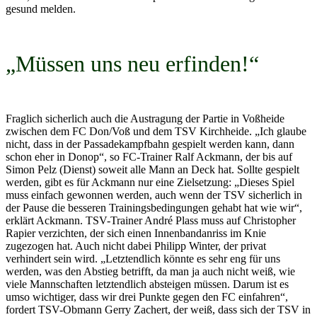
gesund melden.
„Müssen uns neu erfinden!“
Fraglich sicherlich auch die Austragung der Partie in Voßheide
zwischen dem FC Don/Voß und dem TSV Kirchheide. „Ich glaube
nicht, dass in der Passadekampfbahn gespielt werden kann, dann
schon eher in Donop“, so FC-Trainer Ralf Ackmann, der bis auf
Simon Pelz (Dienst) soweit alle Mann an Deck hat. Sollte gespielt
werden, gibt es für Ackmann nur eine Zielsetzung: „Dieses Spiel
muss einfach gewonnen werden, auch wenn der TSV sicherlich in
der Pause die besseren Trainingsbedingungen gehabt hat wie wir“,
erklärt Ackmann. TSV-Trainer André Plass muss auf Christopher
Rapier verzichten, der sich einen Innenbandanriss im Knie
zugezogen hat. Auch nicht dabei Philipp Winter, der privat
verhindert sein wird. „Letztendlich könnte es sehr eng für uns
werden, was den Abstieg betrifft, da man ja auch nicht weiß, wie
viele Mannschaften letztendlich absteigen müssen. Darum ist es
umso wichtiger, dass wir drei Punkte gegen den FC einfahren“,
fordert TSV-Obmann Gerry Zachert, der weiß, dass sich der TSV in