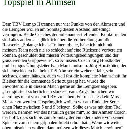
Topspiel in Ahmsen
Dem TBV Lemgo II trennen nur vier Punkte von den Ahmsern und
die Lemgoer wollen am Sonntag diesen Abstand unbedingt
verringern. Beide Coaches der aufeinander treffenden Konkurrenten
sind alles andere als glücklich über die Vorbereitung auf die
Restserie. „Solange ich als Trainer arbeite, habe ich mich mit
meinem Team noch nie so schlecht auf eine Rückserie vorbereiten
können, geschuldet den miesen Witterungsbedingungen und der
grassierenden Grippewelle“, so Ahmsens Coach Jörg Horstkötter
und Lemgos Übungsleiter Ivan Maros unisono. Jörg Horstkötter, der
sich entschieden hat beim TuS Ahmser ein weiteres Jahr, sein
sechstes, dranzuhängen, auch weil fast die komplette Mannschaft ihr
Bleiben für die kommende Serie zugesagt hat, würde die
Favoritenrolle in diesem Match gerne an die Lemgoer abgeben.
„Lemgo stellt sicherlich ein starkes Team. Angst brauchen wir
allerdings nicht vor dem TBV zu haben. Für uns ist es kein Muss
Meister zu werden. Ursprünglich wollten wir am Ende der Serie
einen Platz zwischen 5 und 9 belegen. Sollte es was mit dem Titel
werden, nehmen wir das natürlich gerne mit“, so der Ahmser Coach,
der hofft, dass sich bis zum Sonntag der ein oder andere von seinen
Spielern von seinem grippalen Infekt erholt hat. „Wenn wir weiter
oben mitspielen wollen, dann müssen wir dieses Match gewinnen“,