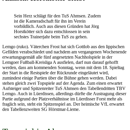
Sein Herz schlägt für den TuS Ahmsen. Zudem
ist die Kameradschaft für ihn im Verein
vorbildlich. Auch aus diesen Gründen hat Jörg
Horstkötter sich dazu entschlossen in sein
sechstes Trainerjahr beim TuS zu gehen.
Lemgo (ruko). Väterchen Frost hat sich Gottlob aus den lippischen
Gefilden verabschiedet und nachdem am vergangenen Wochenende
erwartungsgemäß alle fünf angesetzten Nachholspiele in der
Lemgoer Fußball-Kreisliga A ausfielen, darf nun darauf gehofft
werden, dass am kommenden Sonntag, wenn mit dem 18. Spieltag
der Start in die Restspiele der Rückrunde eingeläutet wird,
zumindest einige Partien über die Bühne gehen werden. Dabei
stehen gleich zwei Topspiele auf der Agenda. Zum einen erwartet
Aufsteiger und Spitzenreiter TuS Ahmsen den Tabellendritten TBV
Lemgo. Auch in Lüerdissen, allerdings dürfte die Austragung dieser
Partie aufgrund der Platzverhältnisse im Lüerdisser Forst mehr als
fraglich sein, steht ein Spitzenspiel an. Der heimische VfL erwartet
den Tabellenzweiten SG Hörstmar-Lieme.