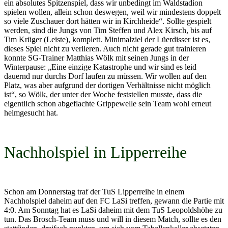
ein absolutes Spitzenspiel, dass wir unbedingt im Waldstadion
spielen wollen, allein schon deswegen, weil wir mindestens doppelt
so viele Zuschauer dort hätten wir in Kirchheide“. Sollte gespielt
werden, sind die Jungs von Tim Steffen und Alex Kirsch, bis auf
Tim Krüger (Leiste), komplett. Minimalziel der Lüerdisser ist es,
dieses Spiel nicht zu verlieren. Auch nicht gerade gut trainieren
konnte SG-Trainer Matthias Wölk mit seinen Jungs in der
Winterpause: „Eine einzige Katastrophe und wir sind es leid
dauernd nur durchs Dorf laufen zu müssen. Wir wollen auf den
Platz, was aber aufgrund der dortigen Verhältnisse nicht möglich
ist“, so Wölk, der unter der Woche feststellen musste, dass die
eigentlich schon abgeflachte Grippewelle sein Team wohl erneut
heimgesucht hat.
Nachholspiel in Lipperreihe
Schon am Donnerstag traf der TuS Lipperreihe in einem
Nachholspiel daheim auf den FC LaSi treffen, gewann die Partie mit
4:0. Am Sonntag hat es LaSi daheim mit dem TuS Leopoldshöhe zu
tun. Das Brosch-Team muss und will in diesem Match, sollte es den