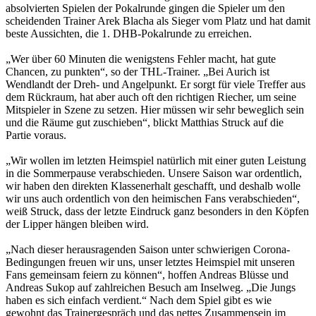
absolvierten Spielen der Pokalrunde gingen die Spieler um den
scheidenden Trainer Arek Blacha als Sieger vom Platz und hat damit
beste Aussichten, die 1. DHB-Pokalrunde zu erreichen.
„Wer über 60 Minuten die wenigstens Fehler macht, hat gute
Chancen, zu punkten“, so der THL-Trainer. „Bei Aurich ist
Wendlandt der Dreh- und Angelpunkt. Er sorgt für viele Treffer aus
dem Rückraum, hat aber auch oft den richtigen Riecher, um seine
Mitspieler in Szene zu setzen. Hier müssen wir sehr beweglich sein
und die Räume gut zuschieben“, blickt Matthias Struck auf die
Partie voraus.
„Wir wollen im letzten Heimspiel natürlich mit einer guten Leistung
in die Sommerpause verabschieden. Unsere Saison war ordentlich,
wir haben den direkten Klassenerhalt geschafft, und deshalb wolle
wir uns auch ordentlich von den heimischen Fans verabschieden“,
weiß Struck, dass der letzte Eindruck ganz besonders in den Köpfen
der Lipper hängen bleiben wird.
„Nach dieser herausragenden Saison unter schwierigen Corona-
Bedingungen freuen wir uns, unser letztes Heimspiel mit unseren
Fans gemeinsam feiern zu können“, hoffen Andreas Blüsse und
Andreas Sukop auf zahlreichen Besuch am Inselweg. „Die Jungs
haben es sich einfach verdient.“ Nach dem Spiel gibt es wie
gewohnt das Trainergespräch und das nettes Zusammensein im