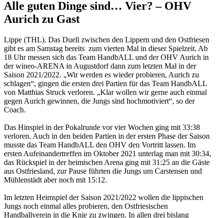
Alle guten Dinge sind… Vier? – OHV
Aurich zu Gast
Lippe (THL). Das Duell zwischen den Lippern und den Ostfriesen
gibt es am Samstag bereits zum vierten Mal in dieser Spielzeit. Ab
18 Uhr messen sich das Team HandbALL und der OHV Aurich in
der wineo-ARENA in Augustdorf dann zum letzten Mal in der
Saison 2021/2022. „Wir werden es wieder probieren, Aurich zu
schlagen“, gingen die ersten drei Partien für das Team HandbALL
von Matthias Struck verloren. „Klar wollen wir gerne auch einmal
gegen Aurich gewinnen, die Jungs sind hochmotiviert“, so der
Coach.
Das Hinspiel in der Pokalrunde vor vier Wochen ging mit 33:38
verloren. Auch in den beiden Partien in der ersten Phase der Saison
musste das Team HandbALL den OHV den Vortritt lassen. Im
ersten Aufeinandertreffen im Oktober 2021 unterlag man mit 30:34,
das Rückspiel in der heimischen Arena ging mit 31:25 an die Gäste
aus Ostfriesland, zur Pause führten die Jungs um Carstensen und
Mühlenstädt aber noch mit 15:12.
Im letzten Heimspiel der Saison 2021/2022 wollen die lippischen
Jungs noch einmal alles probieren, den Ostfriesischen
Handballverein in die Knie zu zwingen. In allen drei bislang