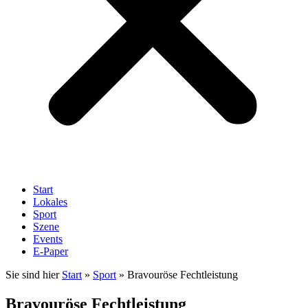
Start
Lokales
Sport
Szene
Events
E-Paper
Sie sind hier
Start
»
Sport
»
Bravouröse Fechtleistung
Bravouröse Fechtleistung