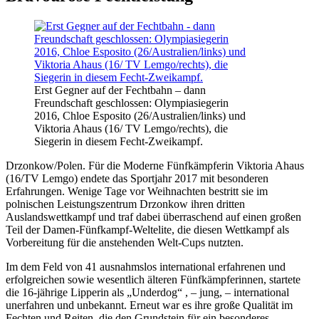
Erst Gegner auf der Fechtbahn – dann
Freundschaft geschlossen: Olympiasiegerin
2016, Chloe Esposito (26/Australien/links) und
Viktoria Ahaus (16/ TV Lemgo/rechts), die
Siegerin in diesem Fecht-Zweikampf.
Drzonkow/Polen. Für die Moderne Fünfkämpferin Viktoria Ahaus
(16/TV Lemgo) endete das Sportjahr 2017 mit besonderen
Erfahrungen. Wenige Tage vor Weihnachten bestritt sie im
polnischen Leistungszentrum Drzonkow ihren dritten
Auslandswettkampf und traf dabei überraschend auf einen großen
Teil der Damen-Fünfkampf-Weltelite, die diesen Wettkampf als
Vorbereitung für die anstehenden Welt-Cups nutzten.
Im dem Feld von 41 ausnahmslos international erfahrenen und
erfolgreichen sowie wesentlich älteren Fünfkämpferinnen, startete
die 16-jährige Lipperin als „Underdog“ , – jung, – international
unerfahren und unbekannt. Erneut war es ihre große Qualität im
Fechten und Reiten, die den Grundstein für ein besonderes