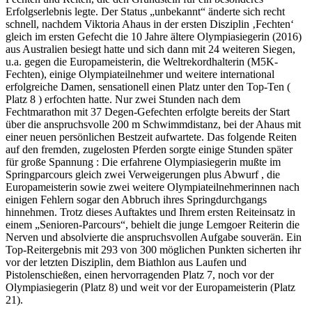
Erfolgserlebnis legte. Der Status „unbekannt“ änderte sich recht
schnell, nachdem Viktoria Ahaus in der ersten Disziplin ‚Fechten‘
gleich im ersten Gefecht die 10 Jahre ältere Olympiasiegerin (2016)
aus Australien besiegt hatte und sich dann mit 24 weiteren Siegen,
u.a. gegen die Europameisterin, die Weltrekordhalterin (M5K-
Fechten), einige Olympiateilnehmer und weitere international
erfolgreiche Damen, sensationell einen Platz unter den Top-Ten (
Platz 8 ) erfochten hatte. Nur zwei Stunden nach dem
Fechtmarathon mit 37 Degen-Gefechten erfolgte bereits der Start
über die anspruchsvolle 200 m Schwimmdistanz, bei der Ahaus mit
einer neuen persönlichen Bestzeit aufwartete. Das folgende Reiten
auf den fremden, zugelosten Pferden sorgte einige Stunden später
für große Spannung : Die erfahrene Olympiasiegerin mußte im
Springparcours gleich zwei Verweigerungen plus Abwurf , die
Europameisterin sowie zwei weitere Olympiateilnehmerinnen nach
einigen Fehlern sogar den Abbruch ihres Springdurchgangs
hinnehmen. Trotz dieses Auftaktes und Ihrem ersten Reiteinsatz in
einem „Senioren-Parcours“, behielt die junge Lemgoer Reiterin die
Nerven und absolvierte die anspruchsvollen Aufgabe souverän. Ein
Top-Reitergebnis mit 293 von 300 möglichen Punkten sicherten ihr
vor der letzten Disziplin, dem Biathlon aus Laufen und
Pistolenschießen, einen hervorragenden Platz 7, noch vor der
Olympiasiegerin (Platz 8) und weit vor der Europameisterin (Platz
21).