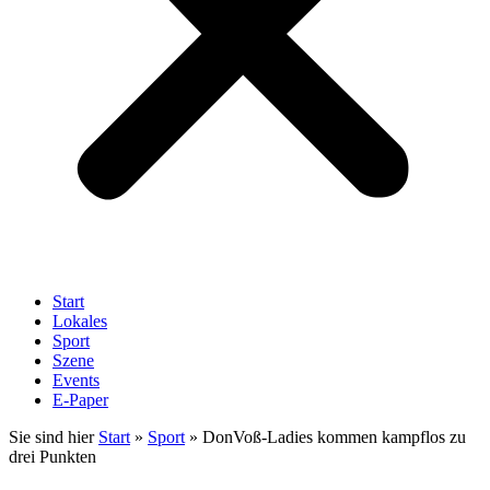
Start
Lokales
Sport
Szene
Events
E-Paper
Sie sind hier
Start
»
Sport
»
DonVoß-Ladies kommen kampflos zu
drei Punkten