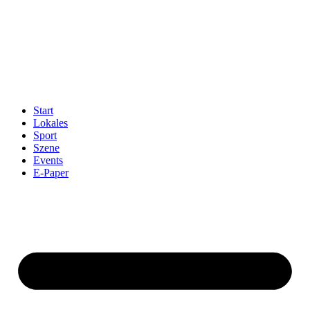
Start
Lokales
Sport
Szene
Events
E-Paper