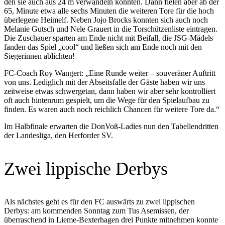
den sie auch aus 24 m verwandeln konnten. Dann fielen aber ab der
65, Minute etwa alle sechs Minuten die weiteren Tore für die hoch
überlegene Heimelf. Neben Jojo Brocks konnten sich auch noch
Melanie Gutsch und Nele Grauert in die Torschützenliste eintragen.
Die Zuschauer sparten am Ende nicht mit Beifall, die JSG-Mädels
fanden das Spiel „cool“ und ließen sich am Ende noch mit den
Siegerinnen ablichten!
FC-Coach Roy Wangert: „Eine Runde weiter – souveräner Auftritt
von uns. Lediglich mit der Abseitsfalle der Gäste haben wir uns
zeitweise etwas schwergetan, dann haben wir aber sehr kontrolliert
oft auch hintenrum gespielt, um die Wege für den Spielaufbau zu
finden. Es waren auch noch reichlich Chancen für weitere Tore da.“
Im Halbfinale erwarten die DonVoß-Ladies nun den Tabellendritten
der Landesliga, den Herforder SV.
Zwei lippische Derbys
Als nächstes geht es für den FC auswärts zu zwei lippischen
Derbys: am kommenden Sonntag zum Tus Asemissen, der
überraschend in Lieme-Bexterhagen drei Punkte mitnehmen konnte