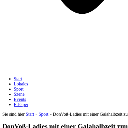
Start
Lokales
Sport
Szene
Events
E-Paper
Sie sind hier
Start
»
Sport
»
DonVoß-Ladies mit einer Galahalbzeit z
DonVoß-Ladies mit einer Galahalbzeit zu