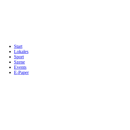
Start
Lokales
Sport
Szene
Events
E-Paper