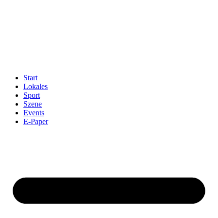
Start
Lokales
Sport
Szene
Events
E-Paper