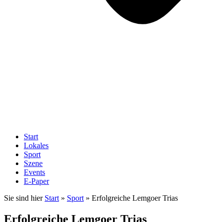
Start
Lokales
Sport
Szene
Events
E-Paper
Sie sind hier
Start
»
Sport
»
Erfolgreiche Lemgoer Trias
Erfolgreiche Lemgoer Trias