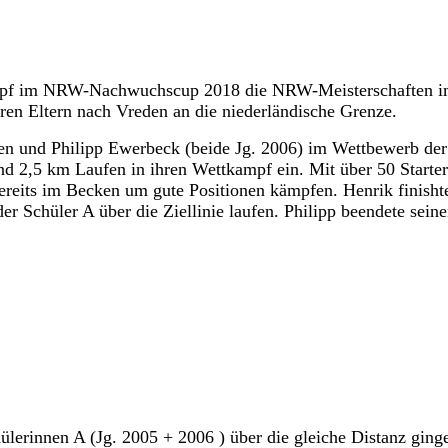
mpf im NRW-Nachwuchscup 2018 die NRW-Meisterschaften im T
en Eltern nach Vreden an die niederländische Grenze.
en und Philipp Ewerbeck (beide Jg. 2006) im Wettbewerb der
,5 km Laufen in ihren Wettkampf ein. Mit über 50 Startern 
eits im Becken um gute Positionen kämpfen. Henrik finishte
r Schüler A über die Ziellinie laufen. Philipp beendete sein
lerinnen A (Jg. 2005 + 2006 ) über die gleiche Distanz ging