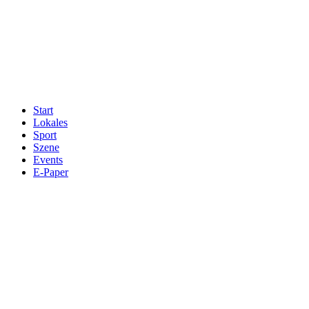
Start
Lokales
Sport
Szene
Events
E-Paper