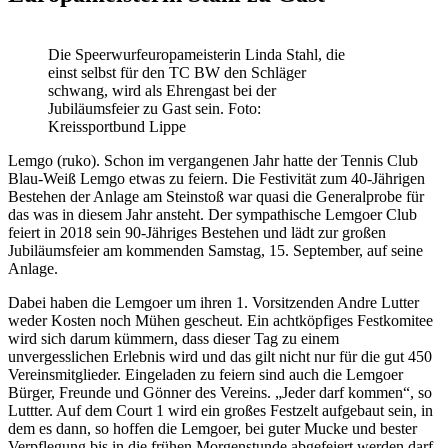
Die Speerwurfeuropameisterin Linda Stahl, die
einst selbst für den TC BW den Schläger
schwang, wird als Ehrengast bei der
Jubiläumsfeier zu Gast sein. Foto:
Kreissportbund Lippe
Lemgo (ruko). Schon im vergangenen Jahr hatte der Tennis Club
Blau-Weiß Lemgo etwas zu feiern. Die Festivität zum 40-Jährigen
Bestehen der Anlage am Steinstoß war quasi die Generalprobe für
das was in diesem Jahr ansteht. Der sympathische Lemgoer Club
feiert in 2018 sein 90-Jähriges Bestehen und lädt zur großen
Jubiläumsfeier am kommenden Samstag, 15. September, auf seine
Anlage.
Dabei haben die Lemgoer um ihren 1. Vorsitzenden Andre Lutter
weder Kosten noch Mühen gescheut. Ein achtköpfiges Festkomitee
wird sich darum kümmern, dass dieser Tag zu einem
unvergesslichen Erlebnis wird und das gilt nicht nur für die gut 450
Vereinsmitglieder. Eingeladen zu feiern sind auch die Lemgoer
Bürger, Freunde und Gönner des Vereins. „Jeder darf kommen“, so
Luttter. Auf dem Court 1 wird ein großes Festzelt aufgebaut sein, in
dem es dann, so hoffen die Lemgoer, bei guter Mucke und bester
Verpflegung bis in die frühen Morgenstunde abgefeiert werden darf.