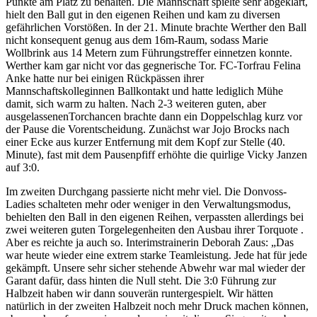
Punkte am Platz zu behalten. Die Mannschaft spielte sehr abgeklärt,
hielt den Ball gut in den eigenen Reihen und kam zu diversen
gefährlichen Vorstößen. In der 21. Minute brachte Werther den Ball
nicht konsequent genug aus dem 16m-Raum, sodass Marie
Wollbrink aus 14 Metern zum Führungstreffer einnetzen konnte.
Werther kam gar nicht vor das gegnerische Tor. FC-Torfrau Felina
Anke hatte nur bei einigen Rückpässen ihrer
Mannschaftskolleginnen Ballkontakt und hatte lediglich Mühe
damit, sich warm zu halten. Nach 2-3 weiteren guten, aber
ausgelassenenTorchancen brachte dann ein Doppelschlag kurz vor
der Pause die Vorentscheidung. Zunächst war Jojo Brocks nach
einer Ecke aus kurzer Entfernung mit dem Kopf zur Stelle (40.
Minute), fast mit dem Pausenpfiff erhöhte die quirlige Vicky Janzen
auf 3:0.
Im zweiten Durchgang passierte nicht mehr viel. Die Donvoss-
Ladies schalteten mehr oder weniger in den Verwaltungsmodus,
behielten den Ball in den eigenen Reihen, verpassten allerdings bei
zwei weiteren guten Torgelegenheiten den Ausbau ihrer Torquote .
Aber es reichte ja auch so. Interimstrainerin Deborah Zaus: „Das
war heute wieder eine extrem starke Teamleistung. Jede hat für jede
gekämpft. Unsere sehr sicher stehende Abwehr war mal wieder der
Garant dafür, dass hinten die Null steht. Die 3:0 Führung zur
Halbzeit haben wir dann souverän runtergespielt. Wir hätten
natürlich in der zweiten Halbzeit noch mehr Druck machen können,