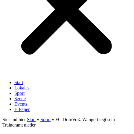
Start
Lokales
Sport
Szene
Events
E-Paper
Sie sind hier
Start
»
Sport
»
FC Don/Voß: Wangert legt sein
Traineramt nieder