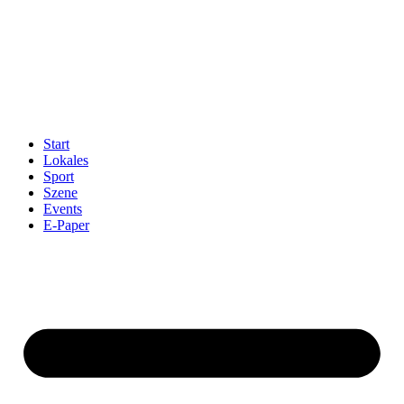
Start
Lokales
Sport
Szene
Events
E-Paper