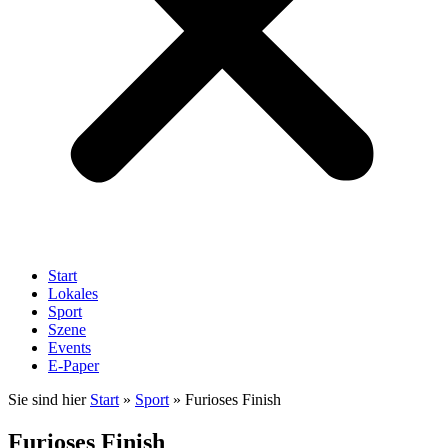
Start
Lokales
Sport
Szene
Events
E-Paper
Sie sind hier
Start
»
Sport
»
Furioses Finish
Furioses Finish