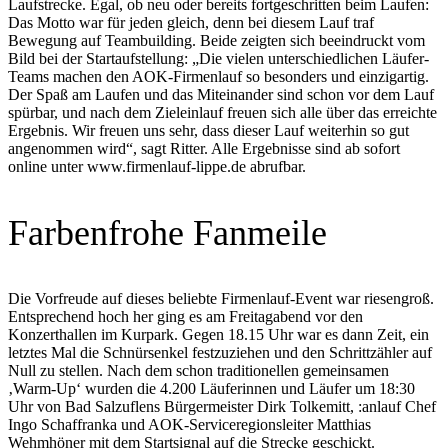
Laufstrecke. Egal, ob neu oder bereits fortgeschritten beim Laufen:
Das Motto war für jeden gleich, denn bei diesem Lauf traf
Bewegung auf Teambuilding. Beide zeigten sich beeindruckt vom
Bild bei der Startaufstellung: „Die vielen unterschiedlichen Läufer-
Teams machen den AOK-Firmenlauf so besonders und einzigartig.
Der Spaß am Laufen und das Miteinander sind schon vor dem Lauf
spürbar, und nach dem Zieleinlauf freuen sich alle über das erreichte
Ergebnis. Wir freuen uns sehr, dass dieser Lauf weiterhin so gut
angenommen wird“, sagt Ritter. Alle Ergebnisse sind ab sofort
online unter www.firmenlauf-lippe.de abrufbar.
Farbenfrohe Fanmeile
Die Vorfreude auf dieses beliebte Firmenlauf-Event war riesengroß.
Entsprechend hoch her ging es am Freitagabend vor den
Konzerthallen im Kurpark. Gegen 18.15 Uhr war es dann Zeit, ein
letztes Mal die Schnürsenkel festzuziehen und den Schrittzähler auf
Null zu stellen. Nach dem schon traditionellen gemeinsamen
‚Warm-Up‘ wurden die 4.200 Läuferinnen und Läufer um 18:30
Uhr von Bad Salzuflens Bürgermeister Dirk Tolkemitt, :anlauf Chef
Ingo Schaffranka und AOK-Serviceregionsleiter Matthias
Wehmhöner mit dem Startsignal auf die Strecke geschickt.