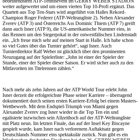
bedeutendstem ATP-Tennisevent im GERRY WEBER STADION
weiter aufgewertet und um einen vierten Top 10-Profi ergänzt. Das
Quartett aus Top Ten-Stars wird angeführt von Halles Rekord-
Champion Roger Federer (ATP-Weltrangliste 2). Neben Alexander
Zverev (ATP 3) und Österreichs Ass Dominic Thiem (ATP 7) greift
dann auch Isner (ATP 9), die US-amerikanische Nummer eins, in
das Rennen um den Siegerpokal in der ostwestfälischen Lindenstadt
ein. „Ich freue mich sehr auf meinen Start in Halle. Ich habe schon
so viel Gutes über das Turnier gehört“, sagt Isner. Auch
Turnierdirektor Ralf Weber ist glücklich über den prominenten
Neuzugang auf der Spielerliste: „John ist einer der Spieler der
Stunde, einer der Spieler dieser Saison. Er wird sicher auch zu den
Mitfavoriten im Titelrennen zählen.“
Nach mehr als zehn Jahren auf der ATP World Tour erlebt John
Isner derzeit die erfolgreichste Phase seiner Karriere – überragend
dokumentiert durch seinen ersten Karriere-Erfolg bei einem Masters-
Wettbewerb. Mit dem Endspiel-Triumph von Miami gegen
Alexander Zverev zog Isner wieder in die Top Ten ein und
egalisierte inzwischen sein Allzeithoch auf der ATP-Weltrangliste
mit Platz neun. Im letzten Finale, das auf der Insel Key Biscayne
gespielt wurde, kam Isner nach verlorenem Auftaktsatz gegen
Deutschlands Nummer eins spektakulär zurück. Nun gibt es ein