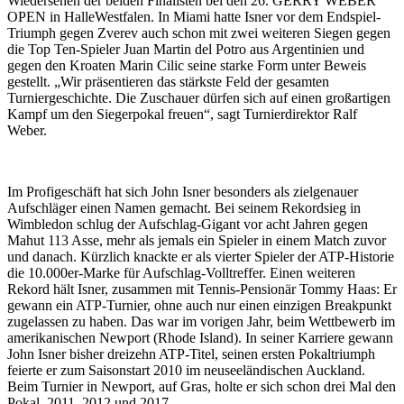
Wiedersehen der beiden Finalisten bei den 26. GERRY WEBER
OPEN in HalleWestfalen. In Miami hatte Isner vor dem Endspiel-
Triumph gegen Zverev auch schon mit zwei weiteren Siegen gegen
die Top Ten-Spieler Juan Martin del Potro aus Argentinien und
gegen den Kroaten Marin Cilic seine starke Form unter Beweis
gestellt. „Wir präsentieren das stärkste Feld der gesamten
Turniergeschichte. Die Zuschauer dürfen sich auf einen großartigen
Kampf um den Siegerpokal freuen“, sagt Turnierdirektor Ralf
Weber.
Im Profigeschäft hat sich John Isner besonders als zielgenauer
Aufschläger einen Namen gemacht. Bei seinem Rekordsieg in
Wimbledon schlug der Aufschlag-Gigant vor acht Jahren gegen
Mahut 113 Asse, mehr als jemals ein Spieler in einem Match zuvor
und danach. Kürzlich knackte er als vierter Spieler der ATP-Historie
die 10.000er-Marke für Aufschlag-Volltreffer. Einen weiteren
Rekord hält Isner, zusammen mit Tennis-Pensionär Tommy Haas: Er
gewann ein ATP-Turnier, ohne auch nur einen einzigen Breakpunkt
zugelassen zu haben. Das war im vorigen Jahr, beim Wettbewerb im
amerikanischen Newport (Rhode Island). In seiner Karriere gewann
John Isner bisher dreizehn ATP-Titel, seinen ersten Pokaltriumph
feierte er zum Saisonstart 2010 im neuseeländischen Auckland.
Beim Turnier in Newport, auf Gras, holte er sich schon drei Mal den
Pokal, 2011, 2012 und 2017.