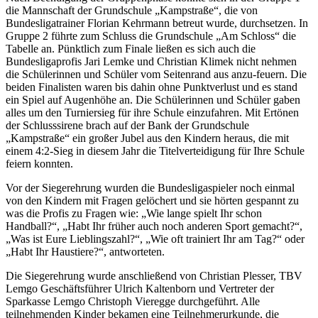
die Mannschaft der Grundschule „Kampstraße“, die von
Bundesligatrainer Florian Kehrmann betreut wurde, durchsetzen. In
Gruppe 2 führte zum Schluss die Grundschule „Am Schloss“ die
Tabelle an. Pünktlich zum Finale ließen es sich auch die
Bundesligaprofis Jari Lemke und Christian Klimek nicht nehmen
die Schülerinnen und Schüler vom Seitenrand aus anzu-feuern. Die
beiden Finalisten waren bis dahin ohne Punktverlust und es stand
ein Spiel auf Augenhöhe an. Die Schülerinnen und Schüler gaben
alles um den Turniersieg für ihre Schule einzufahren. Mit Ertönen
der Schlusssirene brach auf der Bank der Grundschule
„Kampstraße“ ein großer Jubel aus den Kindern heraus, die mit
einem 4:2-Sieg in diesem Jahr die Titelverteidigung für Ihre Schule
feiern konnten.
Vor der Siegerehrung wurden die Bundesligaspieler noch einmal
von den Kindern mit Fragen gelöchert und sie hörten gespannt zu
was die Profis zu Fragen wie: „Wie lange spielt Ihr schon
Handball?“, „Habt Ihr früher auch noch anderen Sport gemacht?“,
„Was ist Eure Lieblingszahl?“, „Wie oft trainiert Ihr am Tag?“ oder
„Habt Ihr Haustiere?“, antworteten.
Die Siegerehrung wurde anschließend von Christian Plesser, TBV
Lemgo Geschäftsführer Ulrich Kaltenborn und Vertreter der
Sparkasse Lemgo Christoph Vieregge durchgeführt. Alle
teilnehmenden Kinder bekamen eine Teilnehmerurkunde, die