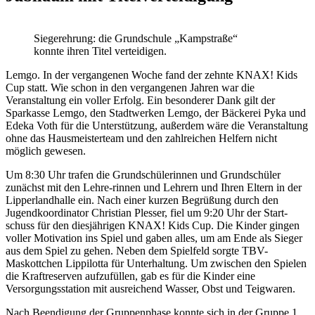
Siegerehrung: die Grundschule „Kampstraße“
konnte ihren Titel verteidigen.
Lemgo. In der vergangenen Woche fand der zehnte KNAX! Kids
Cup statt. Wie schon in den vergangenen Jahren war die
Veranstaltung ein voller Erfolg. Ein besonderer Dank gilt der
Sparkasse Lemgo, den Stadtwerken Lemgo, der Bäckerei Pyka und
Edeka Voth für die Unterstützung, außerdem wäre die Veranstaltung
ohne das Hausmeisterteam und den zahlreichen Helfern nicht
möglich gewesen.
Um 8:30 Uhr trafen die Grundschülerinnen und Grundschüler
zunächst mit den Lehre-rinnen und Lehrern und Ihren Eltern in der
Lipperlandhalle ein. Nach einer kurzen Begrüßung durch den
Jugendkoordinator Christian Plesser, fiel um 9:20 Uhr der Start-
schuss für den diesjährigen KNAX! Kids Cup. Die Kinder gingen
voller Motivation ins Spiel und gaben alles, um am Ende als Sieger
aus dem Spiel zu gehen. Neben dem Spielfeld sorgte TBV-
Maskottchen Lippilotta für Unterhaltung. Um zwischen den Spielen
die Kraftreserven aufzufüllen, gab es für die Kinder eine
Versorgungsstation mit ausreichend Wasser, Obst und Teigwaren.
Nach Beendigung der Gruppenphase konnte sich in der Gruppe 1