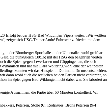
20-Erfolg bei der HSG Bad Wildungen Vipers weiter. „Wir wollten
gen“, zeigte sich HSG-Trainer André Fuhr sehr zufrieden mit dem
ng in der Blomberger Sporthalle an der Ulmenallee wohl greifbar
Gast, die punktgleich (30:16) mit der HSG den begehrten vierten
 noch die Spiele gegen Leverkusen und Göppingen an, die sich
t dynamisch und hat mit Clara Woltering wohl eine der weltbesten
lerdings konnten wir das Hinspiel in Dortmund für uns entscheiden.
r dann wohl auch die restlichen beiden Partien nicht verlieren“, so
chon im Spiel gegen Bad Wildungen nicht dabei war. Sie laboriert an
enige Ausnahmen, die Partie über 60 Minuten kontrolliert. Wir
nbakkers, Petersen, Stolle (6), Rodrigues, Brons Petersen (9/4).