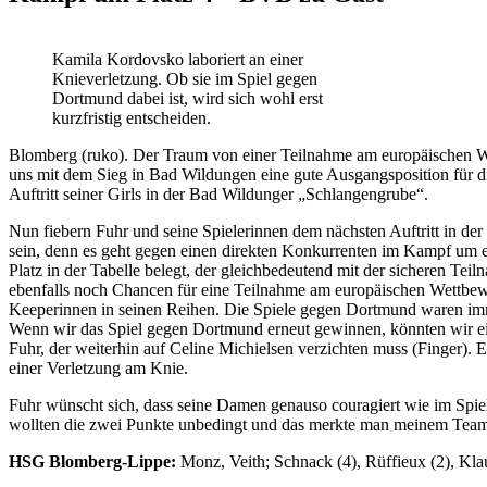
Kamila Kordovsko laboriert an einer
Knieverletzung. Ob sie im Spiel gegen
Dortmund dabei ist, wird sich wohl erst
kurzfristig entscheiden.
Blomberg (ruko). Der Traum von einer Teilnahme am europäischen W
uns mit dem Sieg in Bad Wildungen eine gute Ausgangsposition für die
Auftritt seiner Girls in der Bad Wildunger „Schlangengrube“.
Nun fiebern Fuhr und seine Spielerinnen dem nächsten Auftritt in d
sein, denn es geht gegen einen direkten Konkurrenten im Kampf um e
Platz in der Tabelle belegt, der gleichbedeutend mit der sicheren T
ebenfalls noch Chancen für eine Teilnahme am europäischen Wettbewer
Keeperinnen in seinen Reihen. Die Spiele gegen Dortmund waren immer
Wenn wir das Spiel gegen Dortmund erneut gewinnen, könnten wir eine
Fuhr, der weiterhin auf Celine Michielsen verzichten muss (Finger). 
einer Verletzung am Knie.
Fuhr wünscht sich, dass seine Damen genauso couragiert wie im Spiel
wollten die zwei Punkte unbedingt und das merkte man meinem Team
HSG Blomberg-Lippe:
Monz, Veith; Schnack (4), Rüffieux (2), Klaun