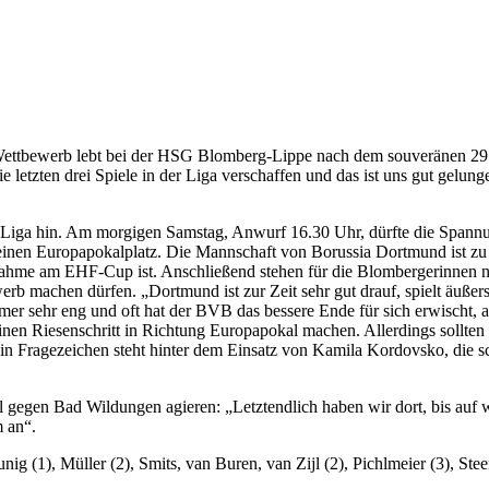
ettbewerb lebt bei der HSG Blomberg-Lippe nach dem souveränen 29:
 letzten drei Spiele in der Liga verschaffen und das ist uns gut gelun
er Liga hin. Am morgigen Samstag, Anwurf 16.30 Uhr, dürfte die Spannu
inen Europapokalplatz. Die Mannschaft von Borussia Dortmund ist zu 
eilnahme am EHF-Cup ist. Anschließend stehen für die Blombergerinnen
b machen dürfen. „Dortmund ist zur Zeit sehr gut drauf, spielt äußers
 sehr eng und oft hat der BVB das bessere Ende für sich erwischt, al
n Riesenschritt in Richtung Europapokal machen. Allerdings sollten wi
Ein Fragezeichen steht hinter dem Einsatz von Kamila Kordovsko, die s
 gegen Bad Wildungen agieren: „Letztendlich haben wir dort, bis auf w
 an“.
ig (1), Müller (2), Smits, van Buren, van Zijl (2), Pichlmeier (3), Stee