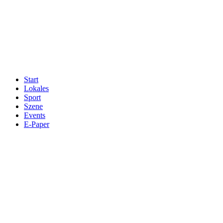
Start
Lokales
Sport
Szene
Events
E-Paper