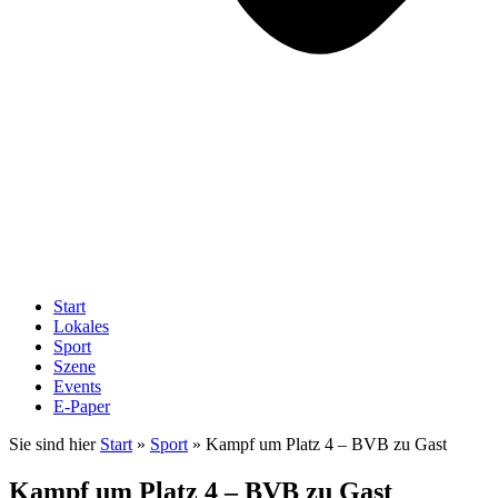
Start
Lokales
Sport
Szene
Events
E-Paper
Sie sind hier
Start
»
Sport
»
Kampf um Platz 4 – BVB zu Gast
Kampf um Platz 4 – BVB zu Gast