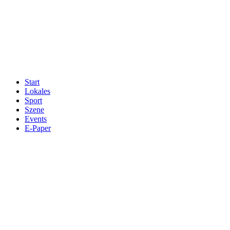
Start
Lokales
Sport
Szene
Events
E-Paper