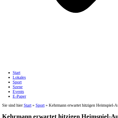
Start
Lokales
Sport
Szene
Events
E-Paper
Sie sind hier
Start
»
Sport
»
Kehrmann erwartet hitzigen Heimspiel-A
Kehrmann erwartet hitzigen Heimspiel-Au