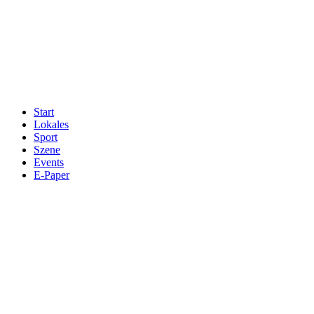
Start
Lokales
Sport
Szene
Events
E-Paper