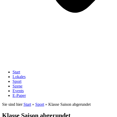
Start
Lokales
Sport
Szene
Events
E-Paper
Sie sind hier
Start
»
Sport
»
Klasse Saison abgerundet
Klasse Saison abgerundet