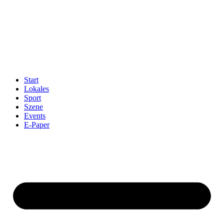
Start
Lokales
Sport
Szene
Events
E-Paper