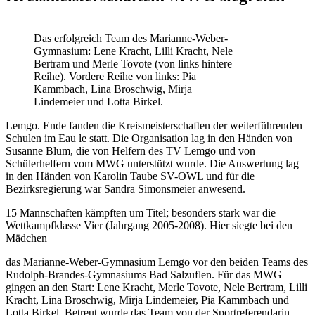
Das erfolgreich Team des Marianne-Weber-
Gymnasium: Lene Kracht, Lilli Kracht, Nele
Bertram und Merle Tovote (von links hintere
Reihe). Vordere Reihe von links: Pia
Kammbach, Lina Broschwig, Mirja
Lindemeier und Lotta Birkel.
Lemgo. Ende fanden die Kreismeisterschaften der weiterführenden
Schulen im Eau le statt. Die Organisation lag in den Händen von
Susanne Blum, die von Helfern des TV Lemgo und von
Schülerhelfern vom MWG unterstützt wurde. Die Auswertung lag
in den Händen von Karolin Taube SV-OWL und für die
Bezirksregierung war Sandra Simonsmeier anwesend.
15 Mannschaften kämpften um Titel; besonders stark war die
Wettkampfklasse Vier (Jahrgang 2005-2008). Hier siegte bei den
Mädchen
das Marianne-Weber-Gymnasium Lemgo vor den beiden Teams des
Rudolph-Brandes-Gymnasiums Bad Salzuflen. Für das MWG
gingen an den Start: Lene Kracht, Merle Tovote, Nele Bertram, Lilli
Kracht, Lina Broschwig, Mirja Lindemeier, Pia Kammbach und
Lotta Birkel. Betreut wurde das Team von der Sportreferendarin