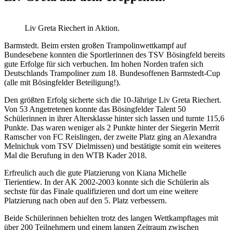
Liv Greta Riechert in Aktion.
Barmstedt. Beim ersten großen Trampolinwettkampf auf
Bundesebene konnten die Sportlerinnen des TSV Bösingfeld bereits
gute Erfolge für sich verbuchen. Im hohen Norden trafen sich
Deutschlands Trampoliner zum 18. Bundesoffenen Barmstedt-Cup
(alle mit Bösingfelder Beteiligung!).
Den größten Erfolg sicherte sich die 10-Jährige Liv Greta Riechert.
Von 53 Angetretenen konnte das Bösingfelder Talent 50
Schülerinnen in ihrer Altersklasse hinter sich lassen und turnte 115,6
Punkte. Das waren weniger als 2 Punkte hinter der Siegerin Merrit
Ramscher von FC Reislingen, der zweite Platz ging an Alexandra
Melnichuk vom TSV Dielmissen) und bestätigte somit ein weiteres
Mal die Berufung in den WTB Kader 2018.
Erfreulich auch die gute Platzierung von Kiana Michelle
Tierientiew. In der AK 2002-2003 konnte sich die Schülerin als
sechste für das Finale qualifizieren und dort um eine weitere
Platzierung nach oben auf den 5. Platz verbessern.
Beide Schülerinnen behielten trotz des langen Wettkampftages mit
über 200 Teilnehmern und einem langen Zeitraum zwischen