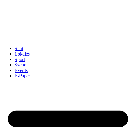
Start
Lokales
Sport
Szene
Events
E-Paper