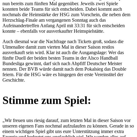
nun bereits zum fünften Mal gegenüber. Jeweils zwei Spiele
konnten beide Teams für sich entscheiden. Dabei kommt auch
nochmals die Heimstärke der HSG zum Vorschein, die neben dem
Herzschlag-Finale am vergangenen Sonntag auch das
Aufeinandertreffen Anfang April mit 33:31 für sich entscheiden
konnte – ebenfalls vor ausverkaufter Heimspielstätte.
Auch diesmal war die Nachfrage nach Tickets groß, sodass die
Ulmenallee damit zum vierten Mal in dieser Saison restlos
ausverkauft sein wird. Klar ist auch die Ausgangslage: Wer das
fünfte Duell der beiden besten Teams in der Alsco Handball
Bundesliga gewinnt, darf sich nach Abpfiff Deutscher Meister
nennen. Der BVB würde damit nach dem Pokalsieg das Double
feiern. Für die HSG wäre es hingegen der erste Vereinstitel der
Geschichte.
Stimme zum Spiel:
„Wir freuen uns riesig darauf, zum letzten Mal in dieser Saison vor
unseren eigenen Fans nochmal aufzulaufen zu können. Gerade in so
einem wichtigen Spiel gibt uns eure Unterstützung immer extra
Energie und bedeutet uns unglaublich viel. Wir werden alles auf