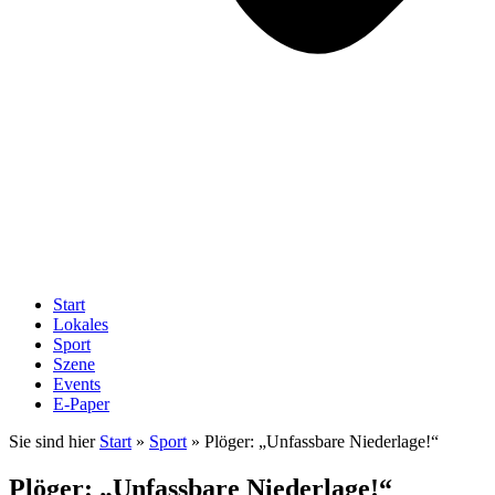
Start
Lokales
Sport
Szene
Events
E-Paper
Sie sind hier
Start
»
Sport
»
Plöger: „Unfassbare Niederlage!“
Plöger: „Unfassbare Niederlage!“