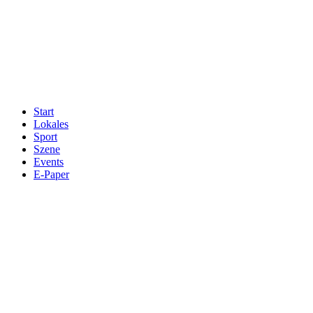
Start
Lokales
Sport
Szene
Events
E-Paper