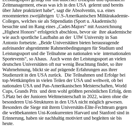
Zeitmanagement, etwas was ich in den USA gelernt und bereits
über Jahre praktiziert habe“, sagt die Absolventin, u.a. eines
renommierten zweijährigen U.S-Amerikanischen Militärakademie-
Colleges, welches sie als Stipendiatin (Sport u. Akademisch)
besuchte und im Rang eines „Cadet-Majors“ mit Auszeichnung
„Highest Honors“ erfolgreich abschloss, bevor sie ihre akademische
wie auch sportliche Laufbahn an der UIW University in San
Antonio fortsetzte. „Beide Universitäten bieten herausragende
aufeinander abgestimmte Rahmenbedingungen für Studium und
Leistungssport und die Teilnahme an nationalen wie internationalen
Sportevents“, so Ahaus. Auch wenn der Leistungssport an vielen
deutschen Universitäten oft nur wenig Beachtung findet, so ihre
Wahrnehmung, blickt sie auf prägende Erfahrungen aus ihrer
Studienzeit in den USA zurück. Die Teilnahmen und Erfolge bei
top-Wettkämpfen in vielen Teilen der USA und weltweit, ob bei
nationalen USA und Pan-Amerikanischen Meisterschaften, World
Cups, Grands Prix und dem wohl größten persönlichen Erfolg, dem
5.Platz bei der Junioren Weltmeisterschaft in 2022, wären ohne die
besonderen Uni-Strukturen in den USA nicht möglich gewesen.
Besonders die Siege mit ihrem Universitäts-Elite-Fechtteam gegen
die weltbekannten Uni-Konkurrenten Harvard und Stanford sind in
Erinnerung, haben sie nachhaltig motiviert und begleiten sie bis
heute.