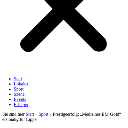
Start
Lokales
Sport
Szene
Events
E-Paper
Sie sind hier
Start
»
Sport
»
Prestigeerfolg: „Mediziner-EM-Gold“
erstmalig für Lippe