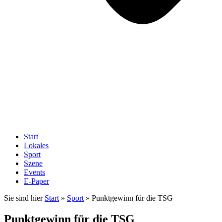
Start
Lokales
Sport
Szene
Events
E-Paper
Sie sind hier
Start
»
Sport
»
Punktgewinn für die TSG
Punktgewinn für die TSG