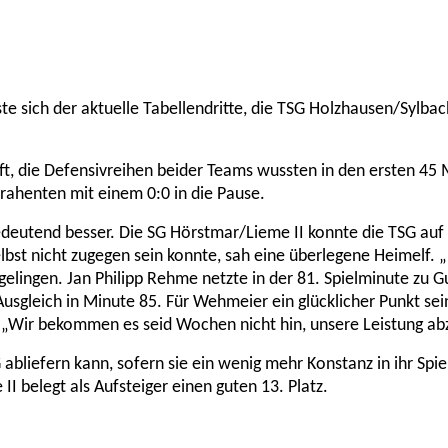
te sich der aktuelle Tabellendritte, die TSG Holzhausen/Sylba
, die Defensivreihen beider Teams wussten in den ersten 45 M
ntrahenten mit einem 0:0 in die Pause.
deutend besser. Die SG Hörstmar/Lieme II konnte die TSG auf D
lbst nicht zugegen sein konnte, sah eine überlegene Heimelf.
 gelingen. Jan Philipp Rehme netzte in der 81. Spielminute zu
Ausgleich in Minute 85. Für Wehmeier ein glücklicher Punkt sei
: „Wir bekommen es seid Wochen nicht hin, unsere Leistung ab
abliefern kann, sofern sie ein wenig mehr Konstanz in ihr Spiel
I belegt als Aufsteiger einen guten 13. Platz.