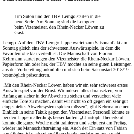
Tim Suton und der TBV Lemgo starten in die
neue Serie. Am Sonntag sind die Lemgoer
beim Vizemeister, den Rhein-Neckar Löwen zu
Gast.
Lemgo. Auf den TBV Lemgo Lippe wartet zum Saisonauftakt am
Sonntag gleich eins der schwersten Auswärtsspiele, in dem die
Favoritenrolle klar verteilt ist. Die Mannschaft von Florian
Kehrmann startet gegen den Vizemeister, die Rhein-Neckar Löwen.
Papierform hin oder her, der TBV möchte an seine guten Leistungen
aus der Vorbereitung anknüpfen und sich beim Saisonstart 2018/19
bestmöglich präsentieren.
„Mit den Rhein-Neckar Löwen haben wir ein sehr schweres erstes
Auswärtsspiel vor der Brust. Wir müssen alles daransetzen, von
Anfang an sicher in der Abwehr zu stehen und versuchen viele
einfache Tore zu machen, damit wir nicht so oft gegen ein sehr gut
eingespieltes Abwehrsystem spielen müssen“, gibt Kehrmann einen
Einblick in seine Taktik gegen den Vizemeister. Personell könnte es
bei den Lippern allerdings besser laufen. „Christoph Theuerkauf
konnte die ganze Woche nicht trainieren und steigt erst am Freitag
wieder ins Mannschaftstraining ein. Auch der Ein-satz von Fabian
van Olphen ist nach seiner Oberschenkelverletzung noch nicht