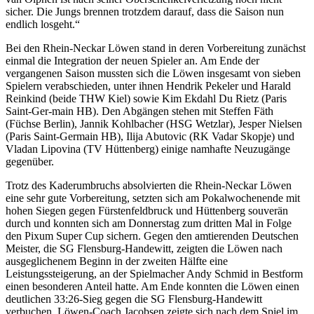
sicher. Die Jungs brennen trotzdem darauf, dass die Saison nun
endlich losgeht.“
Bei den Rhein-Neckar Löwen stand in deren Vorbereitung zunächst
einmal die Integration der neuen Spieler an. Am Ende der
vergangenen Saison mussten sich die Löwen insgesamt von sieben
Spielern verabschieden, unter ihnen Hendrik Pekeler und Harald
Reinkind (beide THW Kiel) sowie Kim Ekdahl Du Rietz (Paris
Saint-Ger-main HB). Den Abgängen stehen mit Steffen Fäth
(Füchse Berlin), Jannik Kohlbacher (HSG Wetzlar), Jesper Nielsen
(Paris Saint-Germain HB), Ilija Abutovic (RK Vadar Skopje) und
Vladan Lipovina (TV Hüttenberg) einige namhafte Neuzugänge
gegenüber.
Trotz des Kaderumbruchs absolvierten die Rhein-Neckar Löwen
eine sehr gute Vorbereitung, setzten sich am Pokalwochenende mit
hohen Siegen gegen Fürstenfeldbruck und Hüttenberg souverän
durch und konnten sich am Donnerstag zum dritten Mal in Folge
den Pixum Super Cup sichern. Gegen den amtierenden Deutschen
Meister, die SG Flensburg-Handewitt, zeigten die Löwen nach
ausgeglichenem Beginn in der zweiten Hälfte eine
Leistungssteigerung, an der Spielmacher Andy Schmid in Bestform
einen besonderen Anteil hatte. Am Ende konnten die Löwen einen
deutlichen 33:26-Sieg gegen die SG Flensburg-Handewitt
verbuchen. Löwen-Coach Jacobsen zeigte sich nach dem Spiel im