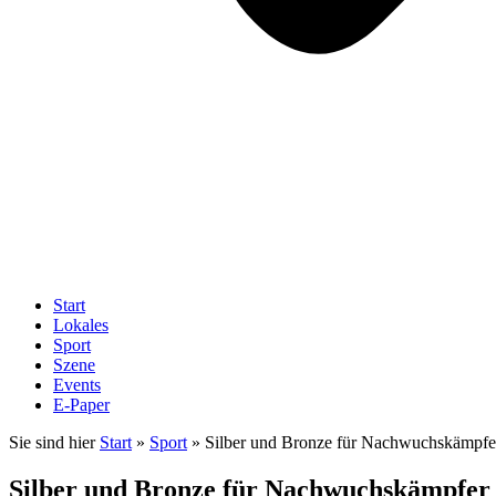
Start
Lokales
Sport
Szene
Events
E-Paper
Sie sind hier
Start
»
Sport
»
Silber und Bronze für Nachwuchskämpf
Silber und Bronze für Nachwuchskämpfer