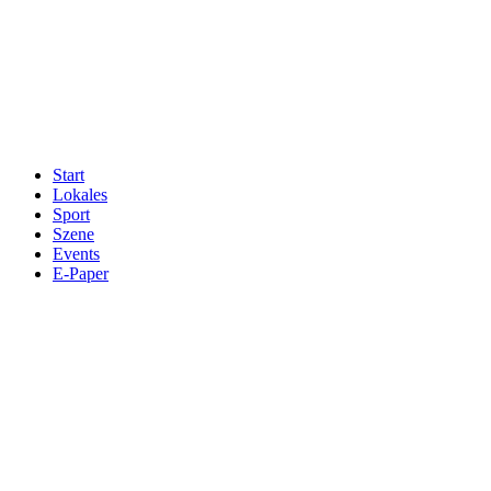
Start
Lokales
Sport
Szene
Events
E-Paper