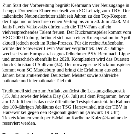
Zum Start der Vorbereitung begrüßt Kehrmann vier Neuzugänge in
Lemgo. Domenico Ebner wechselt vom SC Leipzig zum TBV. Der
italienische Nationaltorhüter zählt seit Jahren zu den Top-Keepern
der Liga und unterschrieb einen Vertrag bis zum 30. Juni 2028. Mit
Janis Pavels Valkovskis dürfen sich die TBV-Fans auf ein
vielversprechendes Talent freuen. Der Rückraumspieler kommt vom
HSC 2000 Coburg, befindet sich nach einer Knieoperation im April
aktuell jedoch noch im Reha-Prozess. Für die rechte Außenbahn
wurde der Schweizer Levin Wanner verpflichtet: Der 25-Jährige
wechselt vom European-League-Teilnehmer BSV Bern nach Lippe
und unterschrieb ebenfalls bis 2028. Komplettiert wird das Quartett
durch Christian O’Sullivan (34). Der norwegische Rückraumspieler
kommt vom SC Magdeburg und bringt die Erfahrung aus zehn
Jahren beim amtierenden Deutschen Meister sowie zahlreiche
nationale und internationale Titel mit.
Traditionell stehen zum Auftakt zunächst die Leistungsdiagnostik
(15. Juli) sowie der Media Day (16. Juli) auf dem Programm, bevor
am 17. Juli bereits das erste öffentliche Testspiel ansteht. Im Rahmen
des 100-jährigen Jubiläums der TSG Harsewinkel tritt der TBV in
Harsewinkel gegen den Regionalligisten an (Anwurf: 19 Uhr).
Tickets können vorab per E-Mail an Karlheinz.Kalze@t-online.de
reserviert werden.