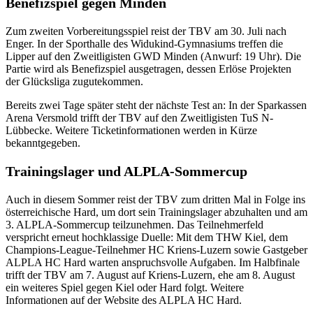
Benefizspiel gegen Minden
Zum zweiten Vorbereitungsspiel reist der TBV am 30. Juli nach
Enger. In der Sporthalle des Widukind-Gymnasiums treffen die
Lipper auf den Zweitligisten GWD Minden (Anwurf: 19 Uhr). Die
Partie wird als Benefizspiel ausgetragen, dessen Erlöse Projekten
der Glücksliga zugutekommen.
Bereits zwei Tage später steht der nächste Test an: In der Sparkassen
Arena Versmold trifft der TBV auf den Zweitligisten TuS N-
Lübbecke. Weitere Ticketinformationen werden in Kürze
bekanntgegeben.
Trainingslager und ALPLA-Sommercup
Auch in diesem Sommer reist der TBV zum dritten Mal in Folge ins
österreichische Hard, um dort sein Trainingslager abzuhalten und am
3. ALPLA-Sommercup teilzunehmen. Das Teilnehmerfeld
verspricht erneut hochklassige Duelle: Mit dem THW Kiel, dem
Champions-League-Teilnehmer HC Kriens-Luzern sowie Gastgeber
ALPLA HC Hard warten anspruchsvolle Aufgaben. Im Halbfinale
trifft der TBV am 7. August auf Kriens-Luzern, ehe am 8. August
ein weiteres Spiel gegen Kiel oder Hard folgt. Weitere
Informationen auf der Website des ALPLA HC Hard.