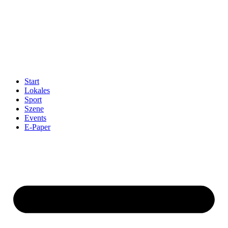
Start
Lokales
Sport
Szene
Events
E-Paper