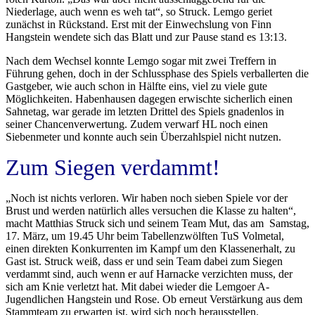
Niederlage, auch wenn es weh tat“, so Struck. Lemgo geriet
zunächst in Rückstand. Erst mit der Einwechslung von Finn
Hangstein wendete sich das Blatt und zur Pause stand es 13:13.
Nach dem Wechsel konnte Lemgo sogar mit zwei Treffern in
Führung gehen, doch in der Schlussphase des Spiels verballerten die
Gastgeber, wie auch schon in Hälfte eins, viel zu viele gute
Möglichkeiten. Habenhausen dagegen erwischte sicherlich einen
Sahnetag, war gerade im letzten Drittel des Spiels gnadenlos in
seiner Chancenverwertung. Zudem verwarf HL noch einen
Siebenmeter und konnte auch sein Überzahlspiel nicht nutzen.
Zum Siegen verdammt!
„Noch ist nichts verloren. Wir haben noch sieben Spiele vor der
Brust und werden natürlich alles versuchen die Klasse zu halten“,
macht Matthias Struck sich und seinem Team Mut, das am Samstag,
17. März, um 19.45 Uhr beim Tabellenzwölften TuS Volmetal,
einen direkten Konkurrenten im Kampf um den Klassenerhalt, zu
Gast ist. Struck weiß, dass er und sein Team dabei zum Siegen
verdammt sind, auch wenn er auf Harnacke verzichten muss, der
sich am Knie verletzt hat. Mit dabei wieder die Lemgoer A-
Jugendlichen Hangstein und Rose. Ob erneut Verstärkung aus dem
Stammteam zu erwarten ist, wird sich noch herausstellen.