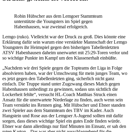
Robin Hübscher aus dem Lemgoer Stammteam
unterstützte die Youngsters im Spiel gegen
Habenhausen, war zweimal erfolgreich.
Lemgo (ruko). Vielleicht war der Druck zu groß. Dies könnte eine
Erklärung dafür sein warum eine verstärkte Mannschaft der Lemgo
Youngsters ihr Heimspiel gegen den bisherigen Tabellenletzten
ATSV Habenhausen daheim unerwartet mit 25:29-Toren verlor und
so wichtige Punkte im Kampf um den Klassenerhalt einbüßte.
„Nachdem wir drei Spiele gegen die Topteams der Liga in Folge
absolvieren haben, war der Umschwung für mein junges Team, wo
es jetzt gegen den Tabellenletzten ging, sicherlich nicht ganz
einfach. Die Truppe stand unter Zugzwang dieses Match gegen
Habenhausen unbedingt zu gewinnen, sodass uns sichtlich die
Lockerheit fehlte“, versucht HL-Coach Matthias Struck einen
Ansatz für die unerwartete Niederlage zu finden, auch wenn sein
Team verstärkt ins Rennen ging. Mit Hübscher und Ebner standen
zwei Spieler aus dem Stammteam des TBV im Kader. Auch
Hangstein und Rose aus der Lemgoer A-Jugend sollten mit dafür
sorgen, dass dieses wichtige Spiel ein gutes Ende finden würde.
Ebner war dann allerdings nur fünf Minuten im Einsatz, er sah den
roten Karton. „Das war aber nicht ausschlaggebend für die