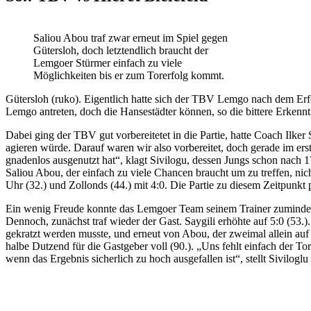
Saliou Abou traf zwar erneut im Spiel gegen
Gütersloh, doch letztendlich braucht der
Lemgoer Stürmer einfach zu viele
Möglichkeiten bis er zum Torerfolg kommt.
Gütersloh (ruko). Eigentlich hatte sich der TBV Lemgo nach dem Erf
Lemgo antreten, doch die Hansestädter können, so die bittere Erkennt
Dabei ging der TBV gut vorbereitetet in die Partie, hatte Coach Ilke
agieren würde. Darauf waren wir also vorbereitet, doch gerade im erst
gnadenlos ausgenutzt hat“, klagt Sivilogu, dessen Jungs schon nach 
Saliou Abou, der einfach zu viele Chancen braucht um zu treffen, nic
Uhr (32.) und Zollonds (44.) mit 4:0. Die Partie zu diesem Zeitpunkt 
Ein wenig Freude konnte das Lemgoer Team seinem Trainer zumindest i
Dennoch, zunächst traf wieder der Gast. Saygili erhöhte auf 5:0 (53.
gekratzt werden musste, und erneut von Abou, der zweimal allein auf 
halbe Dutzend für die Gastgeber voll (90.). „Uns fehlt einfach der To
wenn das Ergebnis sicherlich zu hoch ausgefallen ist“, stellt Siviloglu 