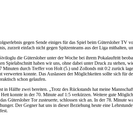
olgserlebnis gegen Sende einiges für das Spiel beim Gütersloher TV 
nis, zurzeit einfach nicht gegen Spitzenteams aus der Liga mithalten, 
r Siviloglu die Gütersloher unter der Woche bei ihrem Pokalauftritt be
en Spielabschnitt haben wir uns, ohne dabei unter Druck zu stehen, wied
17 Minuten durch Treffer von Holt (5.) und Zollonds mit 0:2 zurück l
ht verwerten konnte. Das Auslassen der Möglichkeiten sollte sich für 
praktisch schon gelaufen.
n Hälfte zwei bereiten. „Trotz des Rückstands hat meine Mannschaft g
). Hett konnte in der 70. Minute auf 1:5 verkürzen. Weitere gute Mögli
das Gütersloher Tor zusteuerte, schlossen sich an. In der 78. Minute w
rhunger. Der Gegner hat uns in dieser Beziehung heute eine Lehrstunde e
fest.