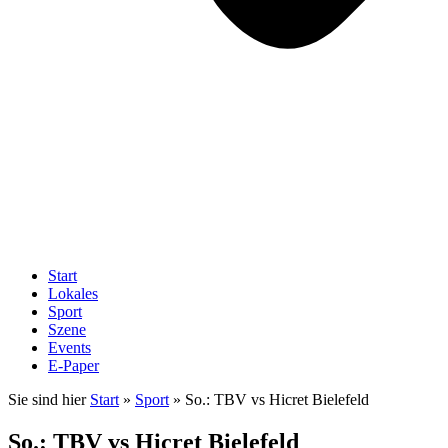
Start
Lokales
Sport
Szene
Events
E-Paper
Sie sind hier
Start
»
Sport
»
So.: TBV vs Hicret Bielefeld
So.: TBV vs Hicret Bielefeld