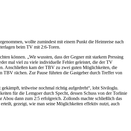
vorgenommen, wollte zumindest mit einem Punkt die Heimreise nach
unterlagen beim TV mit 2:6-Toren.
obachten können. „Wir wussten, dass der Gegner mit starkem Pressing
er mal viel zu viele individuelle Fehler geleistet, die der TV
agen. Anschließen kam der TBV zu zwei guten Möglichkeiten, die
den TBV rächen. Zur Pause führten die Gastgeber durch Treffer von
ekämpft, teilweise nochmal richtig aufgedreht“, lobt Siviloglu.
chkeiten für die Lemgoer durch Specht, dessen Schuss von der Torlinie
ar Abou dann zum 2:5 erfolgreich. Zollonds machte schließlich das
rteilt, gezeigt, wie man seine Möglichkeiten effektiv nutzt, auch