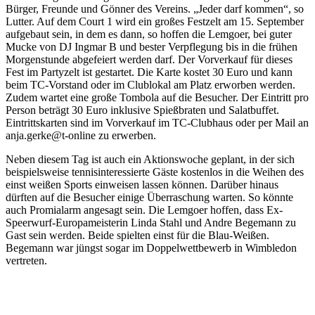
Bürger, Freunde und Gönner des Vereins. „Jeder darf kommen“, so
Lutter. Auf dem Court 1 wird ein großes Festzelt am 15. September
aufgebaut sein, in dem es dann, so hoffen die Lemgoer, bei guter
Mucke von DJ Ingmar B und bester Verpflegung bis in die frühen
Morgenstunde abgefeiert werden darf. Der Vorverkauf für dieses
Fest im Partyzelt ist gestartet. Die Karte kostet 30 Euro und kann
beim TC-Vorstand oder im Clublokal am Platz erworben werden.
Zudem wartet eine große Tombola auf die Besucher. Der Eintritt pro
Person beträgt 30 Euro inklusive Spießbraten und Salatbuffet.
Eintrittskarten sind im Vorverkauf im TC-Clubhaus oder per Mail an
anja.gerke@t-online zu erwerben.
Neben diesem Tag ist auch ein Aktionswoche geplant, in der sich
beispielsweise tennisinteressierte Gäste kostenlos in die Weihen des
einst weißen Sports einweisen lassen können. Darüber hinaus
dürften auf die Besucher einige Überraschung warten. So könnte
auch Promialarm angesagt sein. Die Lemgoer hoffen, dass Ex-
Speerwurf-Europameisterin Linda Stahl und Andre Begemann zu
Gast sein werden. Beide spielten einst für die Blau-Weißen.
Begemann war jüngst sogar im Doppelwettbewerb in Wimbledon
vertreten.