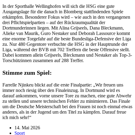
In der Sporthalle Wellinghofen will sich die HSG eine gute
Ausgangslage für die danach in Blomberg stattfindenden Spiele
erkämpfen. Besonderer Fokus wird – wie auch in den vergangenen
drei Pflichtspielpartien – auf der Rückraumqualität der
Dortmunderinnen liegen. Mit Alina Grijseels, Dana Bleckmann,
Alieke van Maurik, Guro Nestaker und Deborah Lassource kommt
eine enorme Torgefahr auf die beste Bundesliga-Defensive der Liga
zu. Nur 480 Gegentore verbuchte die HSG in der Hauptrunde der
Liga, während der BVB mit 702 Treffern die beste Offensive stellt.
Dabei kommen allein Grijseels, Bleckmann und Nestaker als Top-3-
Torschützinnen zusammen auf 288 Treffer.
Stimme zum Spiel:
Farrelle Njinkeu blickt auf die erste Finalpartie: „Wir freuen uns
immer noch riesig über den Finaleinzug. In Dortmund wird es
darauf ankommen, vorne unsere Tore zu machen, eine gute Abwehr
zu stellen und unsere technischen Fehler zu minimieren. Das Finale
um die Deutsche Meisterschaft bei den Frauen ist noch einmal etwas
anderes, als in der Jugend um den Titel zu kämpfen. Darauf freue
ich mich sehr!“
14. Mai 2026
Sport