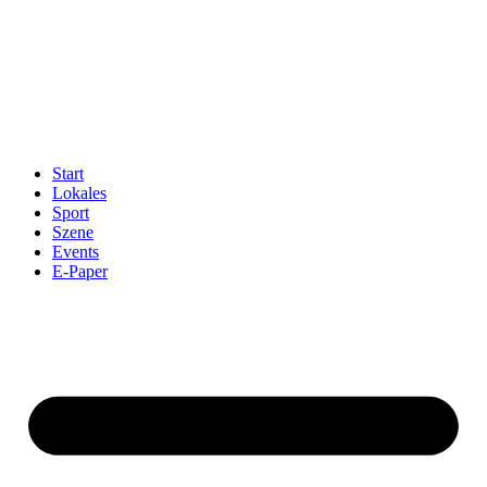
Start
Lokales
Sport
Szene
Events
E-Paper