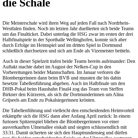
die Schale
Die Meisterschale wird ihren Weg auf jeden Fall nach Nordrhein-
Westfalen finden. Noch im letzten Jahr duellierten sich beide Teams
um das Finalticket. Dabei unterlag die HSG zwar im ersten der drei
Halbfinalspiele in der Sporthalle Wellinghofen, konnte sich aber
durch Erfolge im Heimspiel und im dritten Spiel in Dortmund
schließlich durchsetzen und sich am Ende als Vizemeister betiteln.
Auch in dieser Spielzeit trafen beide Teams bereits aufeinander: Den
Auftakt machte dabei im August der Nelken-Cup in den
Vorbereitungen beider Mannschaften. Im Januar verloren die
Blombergerinnen dann beim BVB und mussten die bis dahin
besetzte Tabellenführung abgeben. Auch im Halbfinale um den
DHB-Pokal beim Haushahn Final4 zog das Team von Steffen
Birkner den Kürzeren, als sich die Dortmunderinnen um Alina
Grijseels am Ende zu Pokalsiegerinnen krönten.
Die Tabellenführung und vielleicht den entscheidenden Heimvorteil
erkämpfte sich die HSG dann aber Anfang April zurück: In einem
furiosen Spitzenspiel blieben die Blombergerinnen vor einer
ausverkauften Ulmenallee eiskalt und siegten schlussendlich mit
33:31. Damit sicherten sie sich den Hauptrundensieg und dürfen