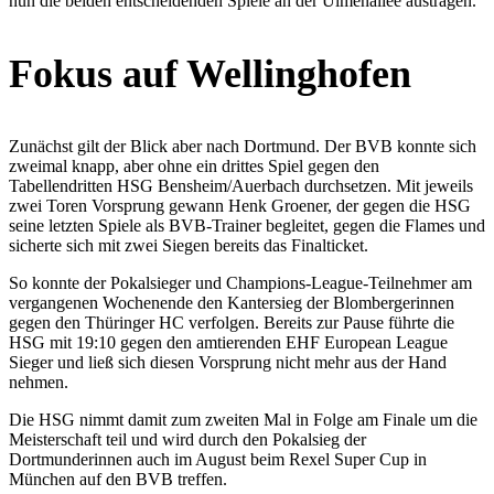
nun die beiden entscheidenden Spiele an der Ulmenallee austragen.
Fokus auf Wellinghofen
Zunächst gilt der Blick aber nach Dortmund. Der BVB konnte sich
zweimal knapp, aber ohne ein drittes Spiel gegen den
Tabellendritten HSG Bensheim/Auerbach durchsetzen. Mit jeweils
zwei Toren Vorsprung gewann Henk Groener, der gegen die HSG
seine letzten Spiele als BVB-Trainer begleitet, gegen die Flames und
sicherte sich mit zwei Siegen bereits das Finalticket.
So konnte der Pokalsieger und Champions-League-Teilnehmer am
vergangenen Wochenende den Kantersieg der Blombergerinnen
gegen den Thüringer HC verfolgen. Bereits zur Pause führte die
HSG mit 19:10 gegen den amtierenden EHF European League
Sieger und ließ sich diesen Vorsprung nicht mehr aus der Hand
nehmen.
Die HSG nimmt damit zum zweiten Mal in Folge am Finale um die
Meisterschaft teil und wird durch den Pokalsieg der
Dortmunderinnen auch im August beim Rexel Super Cup in
München auf den BVB treffen.