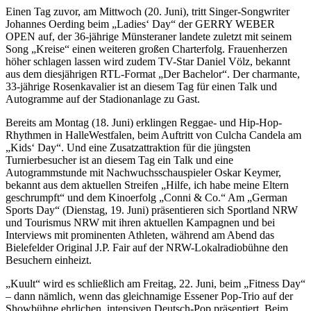
Einen Tag zuvor, am Mittwoch (20. Juni), tritt Singer-Songwriter
Johannes Oerding beim „Ladies‘ Day“ der GERRY WEBER
OPEN auf, der 36-jährige Münsteraner landete zuletzt mit seinem
Song „Kreise“ einen weiteren großen Charterfolg. Frauenherzen
höher schlagen lassen wird zudem TV-Star Daniel Völz, bekannt
aus dem diesjährigen RTL-Format „Der Bachelor“. Der charmante,
33-jährige Rosenkavalier ist an diesem Tag für einen Talk und
Autogramme auf der Stadionanlage zu Gast.
Bereits am Montag (18. Juni) erklingen Reggae- und Hip-Hop-
Rhythmen in HalleWestfalen, beim Auftritt von Culcha Candela am
„Kids‘ Day“. Und eine Zusatzattraktion für die jüngsten
Turnierbesucher ist an diesem Tag ein Talk und eine
Autogrammstunde mit Nachwuchsschauspieler Oskar Keymer,
bekannt aus dem aktuellen Streifen „Hilfe, ich habe meine Eltern
geschrumpft“ und dem Kinoerfolg „Conni & Co.“ Am „German
Sports Day“ (Dienstag, 19. Juni) präsentieren sich Sportland NRW
und Tourismus NRW mit ihren aktuellen Kampagnen und bei
Interviews mit prominenten Athleten, während am Abend das
Bielefelder Original J.P. Fair auf der NRW-Lokalradiobühne den
Besuchern einheizt.
„Kuult“ wird es schließlich am Freitag, 22. Juni, beim „Fitness Day“
– dann nämlich, wenn das gleichnamige Essener Pop-Trio auf der
Showbühne ehrlichen, intensiven Deutsch-Pop präsentiert. Beim