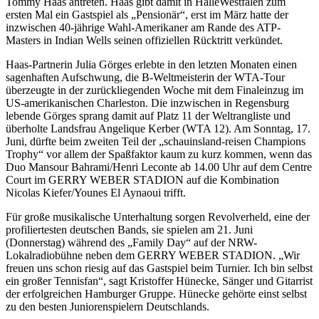
Tommy Haas antreten. Haas gibt damit in HalleWestfalen zum
ersten Mal ein Gastspiel als „Pensionär“, erst im März hatte der
inzwischen 40-jährige Wahl-Amerikaner am Rande des ATP-
Masters in Indian Wells seinen offiziellen Rücktritt verkündet.
Haas-Partnerin Julia Görges erlebte in den letzten Monaten einen
sagenhaften Aufschwung, die B-Weltmeisterin der WTA-Tour
überzeugte in der zurückliegenden Woche mit dem Finaleinzug im
US-amerikanischen Charleston. Die inzwischen in Regensburg
lebende Görges sprang damit auf Platz 11 der Weltrangliste und
überholte Landsfrau Angelique Kerber (WTA 12). Am Sonntag, 17.
Juni, dürfte beim zweiten Teil der „schauinsland-reisen Champions
Trophy“ vor allem der Spaßfaktor kaum zu kurz kommen, wenn das
Duo Mansour Bahrami/Henri Leconte ab 14.00 Uhr auf dem Centre
Court im GERRY WEBER STADION auf die Kombination
Nicolas Kiefer/Younes El Aynaoui trifft.
Für große musikalische Unterhaltung sorgen Revolverheld, eine der
profiliertesten deutschen Bands, sie spielen am 21. Juni
(Donnerstag) während des „Family Day“ auf der NRW-
Lokalradiobühne neben dem GERRY WEBER STADION. „Wir
freuen uns schon riesig auf das Gastspiel beim Turnier. Ich bin selbst
ein großer Tennisfan“, sagt Kristoffer Hünecke, Sänger und Gitarrist
der erfolgreichen Hamburger Gruppe. Hünecke gehörte einst selbst
zu den besten Juniorenspielern Deutschlands.