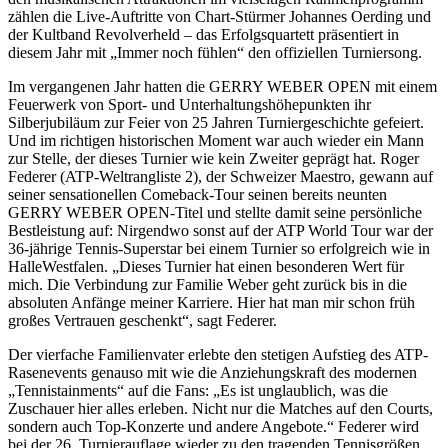
zählen die Live-Auftritte von Chart-Stürmer Johannes Oerding und
der Kultband Revolverheld – das Erfolgsquartett präsentiert in
diesem Jahr mit „Immer noch fühlen“ den offiziellen Turniersong.
Im vergangenen Jahr hatten die GERRY WEBER OPEN mit einem
Feuerwerk von Sport- und Unterhaltungshöhepunkten ihr
Silberjubiläum zur Feier von 25 Jahren Turniergeschichte gefeiert.
Und im richtigen historischen Moment war auch wieder ein Mann
zur Stelle, der dieses Turnier wie kein Zweiter geprägt hat. Roger
Federer (ATP-Weltrangliste 2), der Schweizer Maestro, gewann auf
seiner sensationellen Comeback-Tour seinen bereits neunten
GERRY WEBER OPEN-Titel und stellte damit seine persönliche
Bestleistung auf: Nirgendwo sonst auf der ATP World Tour war der
36-jährige Tennis-Superstar bei einem Turnier so erfolgreich wie in
HalleWestfalen. „Dieses Turnier hat einen besonderen Wert für
mich. Die Verbindung zur Familie Weber geht zurück bis in die
absoluten Anfänge meiner Karriere. Hier hat man mir schon früh
großes Vertrauen geschenkt“, sagt Federer.
Der vierfache Familienvater erlebte den stetigen Aufstieg des ATP-
Rasenevents genauso mit wie die Anziehungskraft des modernen
„Tennistainments“ auf die Fans: „Es ist unglaublich, was die
Zuschauer hier alles erleben. Nicht nur die Matches auf den Courts,
sondern auch Top-Konzerte und andere Angebote.“ Federer wird
bei der 26. Turnierauflage wieder zu den tragenden Tennisgrößen