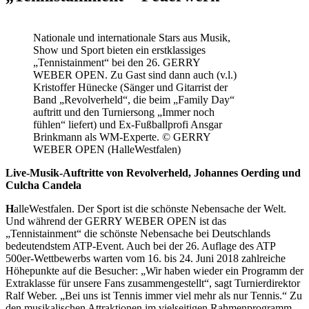
Nationale und internationale Stars aus Musik,
Show und Sport bieten ein erstklassiges
„Tennistainment“ bei den 26. GERRY
WEBER OPEN. Zu Gast sind dann auch (v.l.)
Kristoffer Hünecke (Sänger und Gitarrist der
Band „Revolverheld“, die beim „Family Day“
auftritt und den Turniersong „Immer noch
fühlen“ liefert) und Ex-Fußballprofi Ansgar
Brinkmann als WM-Experte. © GERRY
WEBER OPEN (HalleWestfalen)
Live-Musik-Auftritte von Revolverheld, Johannes Oerding und
Culcha Candela
H
alleWestfalen. Der Sport ist die schönste Nebensache der Welt.
Und während der GERRY WEBER OPEN ist das
„Tennistainment“ die schönste Nebensache bei Deutschlands
bedeutendstem ATP-Event. Auch bei der 26. Auflage des ATP
500er-Wettbewerbs warten vom 16. bis 24. Juni 2018 zahlreiche
Höhepunkte auf die Besucher: „Wir haben wieder ein Programm der
Extraklasse für unsere Fans zusammengestellt“, sagt Turnierdirektor
Ralf Weber. „Bei uns ist Tennis immer viel mehr als nur Tennis.“ Zu
den musikalischen Attraktionen im vielseitigen Rahmenprogramm