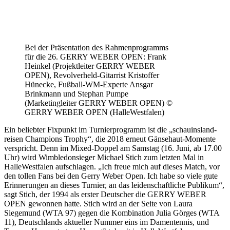
Bei der Präsentation des Rahmenprogramms
für die 26. GERRY WEBER OPEN: Frank
Heinkel (Projektleiter GERRY WEBER
OPEN), Revolverheld-Gitarrist Kristoffer
Hünecke, Fußball-WM-Experte Ansgar
Brinkmann und Stephan Pumpe
(Marketingleiter GERRY WEBER OPEN) ©
GERRY WEBER OPEN (HalleWestfalen)
Ein beliebter Fixpunkt im Turnierprogramm ist die „schauinsland-
reisen Champions Trophy“, die 2018 erneut Gänsehaut-Momente
verspricht. Denn im Mixed-Doppel am Samstag (16. Juni, ab 17.00
Uhr) wird Wimbledonsieger Michael Stich zum letzten Mal in
HalleWestfalen aufschlagen. „Ich freue mich auf dieses Match, vor
den tollen Fans bei den Gerry Weber Open. Ich habe so viele gute
Erinnerungen an dieses Turnier, an das leidenschaftliche Publikum“,
sagt Stich, der 1994 als erster Deutscher die GERRY WEBER
OPEN gewonnen hatte. Stich wird an der Seite von Laura
Siegemund (WTA 97) gegen die Kombination Julia Görges (WTA
11), Deutschlands aktueller Nummer eins im Damentennis, und