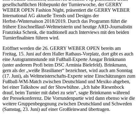
gesellschaftlichen Höhepunkt der Turnierwoche, der GERRY
WEBER OPEN Fashion Night, präsentiert die GERRY WEBER
International AG aktuelle Trends und Designs der
Herbst-/Wintersaison 2018/2019. Durch das Programm führt die
frühere Eisschnelllauf-Weltmeisterin und heutige ARD-Journalistin
Franziska Schenk, die traditionell auch Interviews mit den beiden
Turnierfinalisten führen wird.
Eröffnet werden die 26. GERRY WEBER OPEN bereits am
Freitag, 15. Juni auf dem Haller Rathaus-Vorplatz, dort gibt es auch
eine Autogrammstunde mit Fußball-Experte Ansgar Brinkmann
(unter anderem Profi beim DSC Arminia Bielefeld). Brinkmann,
gern als der „weiße Brasilianer“ bezeichnet, wird auch am Sonntag
(17. Juni), als Weltmeisterschafts-Experte seine Einschätzungen zum
Fußball-WM-Match zwischen Deutschland und Mexiko abgeben,
bei einer Talkshow auf der Showbühne. „Ich habe Riesenbock
drauf, beim Turnier mit dabei zu sein“, sagte Brinkmann während
der Pressekonferenz. Die Vorrundenpartie wird dann ebenso wie die
weitere Gruppenbegegnung zwischen Deutschland und Schweden
(Samstag, 23. Juni) auf einer Großleinwand übertragen.