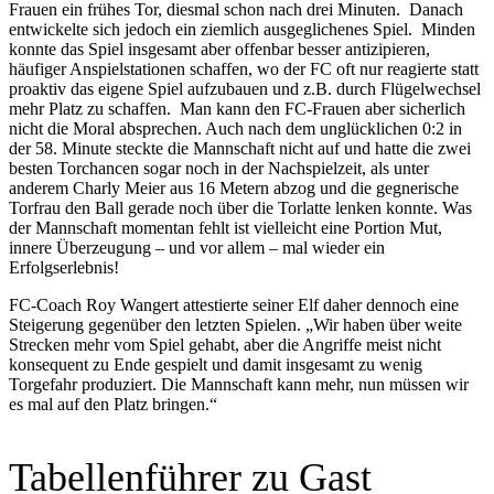
Frauen ein frühes Tor, diesmal schon nach drei Minuten. Danach
entwickelte sich jedoch ein ziemlich ausgeglichenes Spiel. Minden
konnte das Spiel insgesamt aber offenbar besser antizipieren,
häufiger Anspielstationen schaffen, wo der FC oft nur reagierte statt
proaktiv das eigene Spiel aufzubauen und z.B. durch Flügelwechsel
mehr Platz zu schaffen. Man kann den FC-Frauen aber sicherlich
nicht die Moral absprechen. Auch nach dem unglücklichen 0:2 in
der 58. Minute steckte die Mannschaft nicht auf und hatte die zwei
besten Torchancen sogar noch in der Nachspielzeit, als unter
anderem Charly Meier aus 16 Metern abzog und die gegnerische
Torfrau den Ball gerade noch über die Torlatte lenken konnte. Was
der Mannschaft momentan fehlt ist vielleicht eine Portion Mut,
innere Überzeugung – und vor allem – mal wieder ein
Erfolgserlebnis!
FC-Coach Roy Wangert attestierte seiner Elf daher dennoch eine
Steigerung gegenüber den letzten Spielen. „Wir haben über weite
Strecken mehr vom Spiel gehabt, aber die Angriffe meist nicht
konsequent zu Ende gespielt und damit insgesamt zu wenig
Torgefahr produziert. Die Mannschaft kann mehr, nun müssen wir
es mal auf den Platz bringen.“
Tabellenführer zu Gast