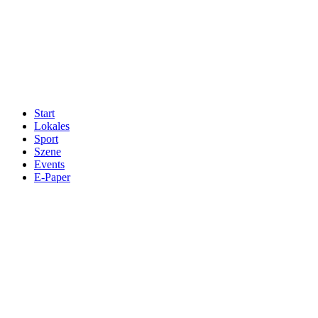
Start
Lokales
Sport
Szene
Events
E-Paper