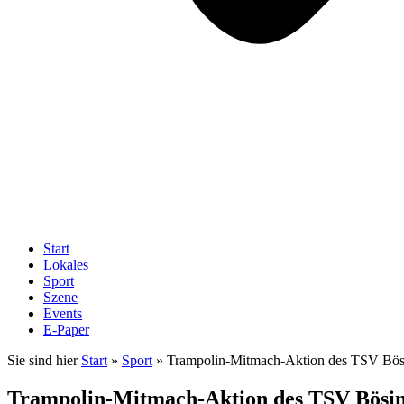
Start
Lokales
Sport
Szene
Events
E-Paper
Sie sind hier
Start
»
Sport
»
Trampolin-Mitmach-Aktion des TSV Bös
Trampolin-Mitmach-Aktion des TSV Bösin