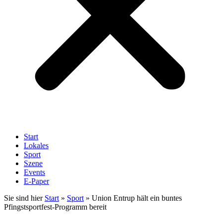
Start
Lokales
Sport
Szene
Events
E-Paper
Sie sind hier
Start
»
Sport
»
Union Entrup hält ein buntes
Pfingstsportfest-Programm bereit