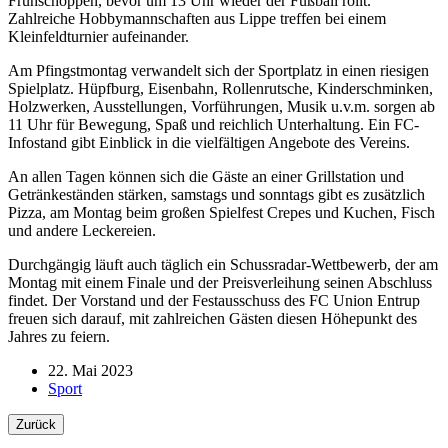
Frühschoppen, bevor um 13 Uhr wieder der Fußball rollt.
Zahlreiche Hobbymannschaften aus Lippe treffen bei einem
Kleinfeldturnier aufeinander.
Am Pfingstmontag verwandelt sich der Sportplatz in einen riesigen
Spielplatz. Hüpfburg, Eisenbahn, Rollenrutsche, Kinderschminken,
Holzwerken, Ausstellungen, Vorführungen, Musik u.v.m. sorgen ab
11 Uhr für Bewegung, Spaß und reichlich Unterhaltung. Ein FC-
Infostand gibt Einblick in die vielfältigen Angebote des Vereins.
An allen Tagen können sich die Gäste an einer Grillstation und
Getränkeständen stärken, samstags und sonntags gibt es zusätzlich
Pizza, am Montag beim großen Spielfest Crepes und Kuchen, Fisch
und andere Leckereien.
Durchgängig läuft auch täglich ein Schussradar-Wettbewerb, der am
Montag mit einem Finale und der Preisverleihung seinen Abschluss
findet. Der Vorstand und der Festausschuss des FC Union Entrup
freuen sich darauf, mit zahlreichen Gästen diesen Höhepunkt des
Jahres zu feiern.
22. Mai 2023
Sport