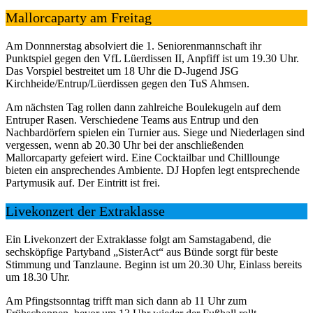
Mallorcaparty am Freitag
Am Donnnerstag absolviert die 1. Seniorenmannschaft ihr
Punktspiel gegen den VfL Lüerdissen II, Anpfiff ist um 19.30 Uhr.
Das Vorspiel bestreitet um 18 Uhr die D-Jugend JSG
Kirchheide/Entrup/Lüerdissen gegen den TuS Ahmsen.
Am nächsten Tag rollen dann zahlreiche Boulekugeln auf dem
Entruper Rasen. Verschiedene Teams aus Entrup und den
Nachbardörfern spielen ein Turnier aus. Siege und Niederlagen sind
vergessen, wenn ab 20.30 Uhr bei der anschließenden
Mallorcaparty gefeiert wird. Eine Cocktailbar und Chilllounge
bieten ein ansprechendes Ambiente. DJ Hopfen legt entsprechende
Partymusik auf. Der Eintritt ist frei.
Livekonzert der Extraklasse
Ein Livekonzert der Extraklasse folgt am Samstagabend, die
sechsköpfige Partyband „SisterAct“ aus Bünde sorgt für beste
Stimmung und Tanzlaune. Beginn ist um 20.30 Uhr, Einlass bereits
um 18.30 Uhr.
Am Pfingstsonntag trifft man sich dann ab 11 Uhr zum