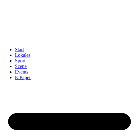
Start
Lokales
Sport
Szene
Events
E-Paper