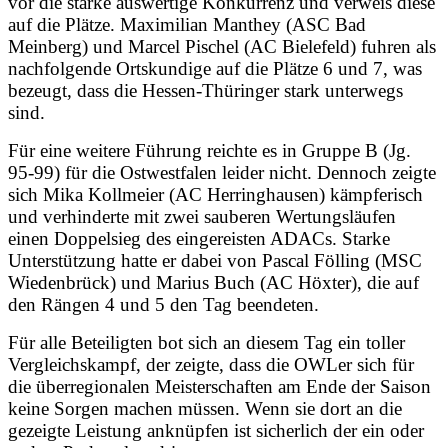
vor die starke auswertige Konkurrenz und verweis diese
auf die Plätze. Maximilian Manthey (ASC Bad
Meinberg) und Marcel Pischel (AC Bielefeld) fuhren als
nachfolgende Ortskundige auf die Plätze 6 und 7, was
bezeugt, dass die Hessen-Thüringer stark unterwegs
sind.
Für eine weitere Führung reichte es in Gruppe B (Jg.
95-99) für die Ostwestfalen leider nicht. Dennoch zeigte
sich Mika Kollmeier (AC Herringhausen) kämpferisch
und verhinderte mit zwei sauberen Wertungsläufen
einen Doppelsieg des eingereisten ADACs. Starke
Unterstützung hatte er dabei von Pascal Fölling (MSC
Wiedenbrück) und Marius Buch (AC Höxter), die auf
den Rängen 4 und 5 den Tag beendeten.
Für alle Beteiligten bot sich an diesem Tag ein toller
Vergleichskampf, der zeigte, dass die OWLer sich für
die überregionalen Meisterschaften am Ende der Saison
keine Sorgen machen müssen. Wenn sie dort an die
gezeigte Leistung anknüpfen ist sicherlich der ein oder