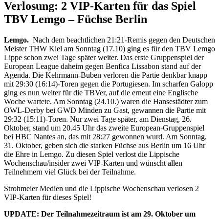
Verlosung: 2 VIP-Karten für das Spiel
TBV Lemgo – Füchse Berlin
Lemgo.
Nach dem beachtlichen 21:21-Remis gegen den Deutschen
Meister THW Kiel am Sonntag (17.10) ging es für den TBV Lemgo
Lippe schon zwei Tage später weiter. Das erste Gruppenspiel der
European League daheim gegen Benfica Lissabon stand auf der
Agenda. Die Kehrmann-Buben verloren die Partie denkbar knapp
mit 29:30 (16:14)-Toren gegen die Portugiesen. Im scharfen Galopp
ging es nun weiter für die TBVer, auf die erneut eine Englische
Woche wartete. Am Sonntag (24.10.) waren die Hansestädter zum
OWL-Derby bei GWD Minden zu Gast, gewannen die Partie mit
29:32 (15:11)-Toren. Nur zwei Tage später, am Dienstag, 26.
Oktober, stand um 20.45 Uhr das zweite European-Gruppenspiel
bei HBC Nantes an, das mit 28:27 gewonnen wurd. Am Sonntag,
31. Oktober, geben sich die starken Füchse aus Berlin um 16 Uhr
die Ehre in Lemgo. Zu diesen Spiel verlost die Lippische
Wochenschau/insider zwei VIP-Karten und wünscht allen
Teilnehmern viel Glück bei der Teilnahme.
Strohmeier Medien und die Lippische Wochenschau verlosen 2
VIP-Karten für dieses Spiel!
UPDATE: Der Teilnahmezeitraum ist am 29. Oktober um