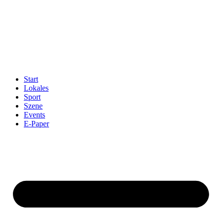
Start
Lokales
Sport
Szene
Events
E-Paper