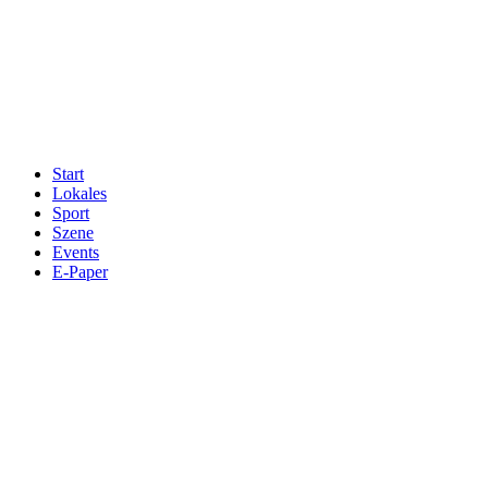
Start
Lokales
Sport
Szene
Events
E-Paper