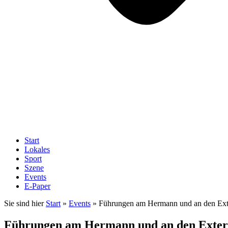
Start
Lokales
Sport
Szene
Events
E-Paper
Sie sind hier
Start
»
Events
»
Führungen am Hermann und an den Exte
Führungen am Hermann und an den Extern