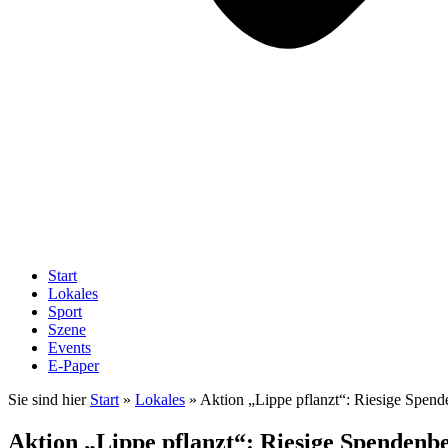
Start
Lokales
Sport
Szene
Events
E-Paper
Sie sind hier
Start
»
Lokales
»
Aktion „Lippe pflanzt“: Riesige Spende
Aktion „Lippe pflanzt“: Riesige Spendenbe