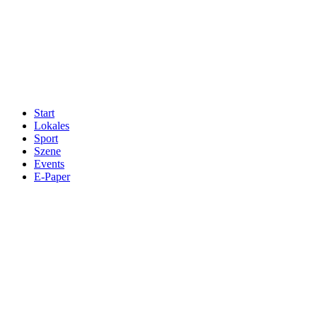
Start
Lokales
Sport
Szene
Events
E-Paper