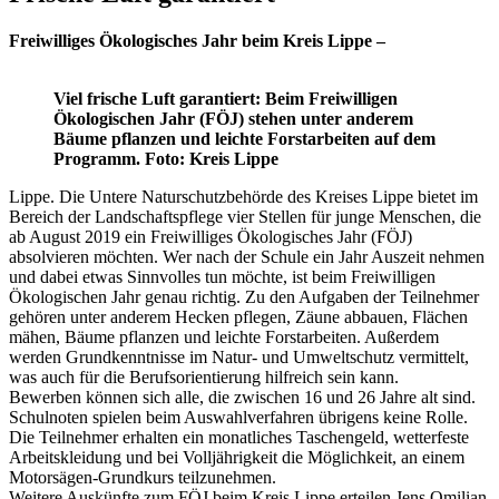
Freiwilliges Ökologisches Jahr beim Kreis Lippe –
Viel frische Luft garantiert: Beim Freiwilligen
Ökologischen Jahr (FÖJ) stehen unter anderem
Bäume pflanzen und leichte Forstarbeiten auf dem
Programm. Foto: Kreis Lippe
Lippe. Die Untere Naturschutzbehörde des Kreises Lippe bietet im
Bereich der Landschaftspflege vier Stellen für junge Menschen, die
ab August 2019 ein Freiwilliges Ökologisches Jahr (FÖJ)
absolvieren möchten. Wer nach der Schule ein Jahr Auszeit nehmen
und dabei etwas Sinnvolles tun möchte, ist beim Freiwilligen
Ökologischen Jahr genau richtig. Zu den Aufgaben der Teilnehmer
gehören unter anderem Hecken pflegen, Zäune abbauen, Flächen
mähen, Bäume pflanzen und leichte Forstarbeiten. Außerdem
werden Grundkenntnisse im Natur- und Umweltschutz vermittelt,
was auch für die Berufsorientierung hilfreich sein kann.
Bewerben können sich alle, die zwischen 16 und 26 Jahre alt sind.
Schulnoten spielen beim Auswahlverfahren übrigens keine Rolle.
Die Teilnehmer erhalten ein monatliches Taschengeld, wetterfeste
Arbeitskleidung und bei Volljährigkeit die Möglichkeit, an einem
Motorsägen-Grundkurs teilzunehmen.
Weitere Auskünfte zum FÖJ beim Kreis Lippe erteilen Jens Omilian