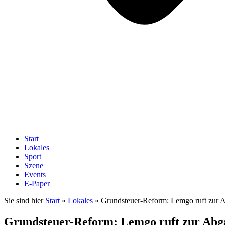
Start
Lokales
Sport
Szene
Events
E-Paper
Sie sind hier
Start
»
Lokales
»
Grundsteuer-Reform: Lemgo ruft zur 
Grundsteuer-Reform: Lemgo ruft zur Abg