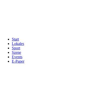
Start
Lokales
Sport
Szene
Events
E-Paper