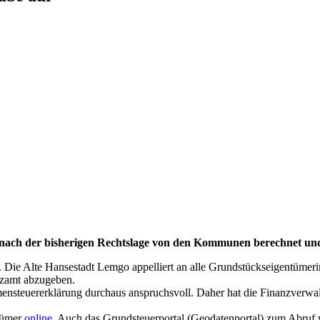
 nach der bisherigen Rechtslage von den Kommunen berechnet un
. Die Alte Hansestadt Lemgo appelliert an alle Grundstückseigentümer
anzamt abzugeben.
nsteuererklärung durchaus anspruchsvoll. Daher hat die Finanzverwaltun
ntümer
o
n
l
i
n
e
. Auch das Grundsteuerportal (Geodatenportal) zum Abruf 