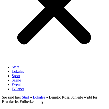
Start
Lokales
Sport
Szene
Events
E-Paper
Sie sind hier
Start
»
Lokales
»
Lemgo: Rosa Schleife wirbt für
Brustkrebs-Früherkennung