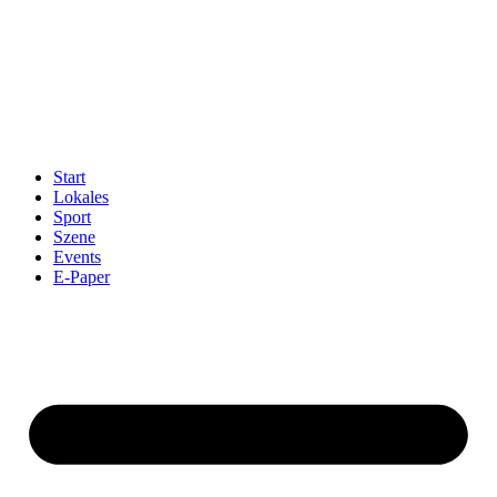
Start
Lokales
Sport
Szene
Events
E-Paper