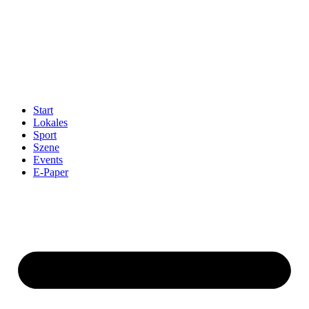
Start
Lokales
Sport
Szene
Events
E-Paper