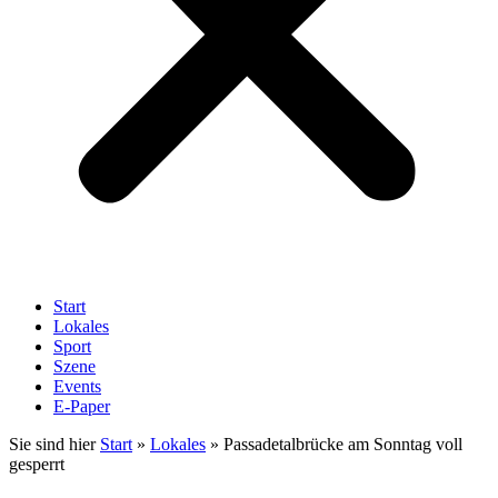
Start
Lokales
Sport
Szene
Events
E-Paper
Sie sind hier
Start
»
Lokales
»
Passadetalbrücke am Sonntag voll
gesperrt